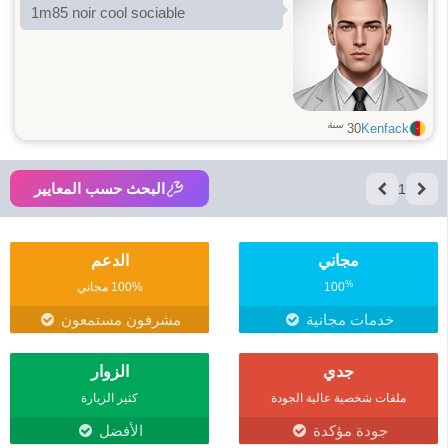
1m85 noir cool sociable
سنة
30
Kenfack
البحث حسب المعايير
1
مجاني
الدعم
%
100
100% مجاني
خدمات مجانية
مشرفون مستمعون
جدي
الزوار
ملفات شخصية عالية الجودة
كثير الزيارة
جودة مؤكدة
الأفضل