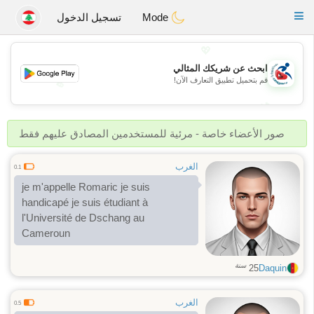
Handi Space
Toggle
Mode
تسجيل الدخول
navigation
💖
ابحث عن شريكك المثالي
قم بتحميل تطبيق التعارف الآن!
💖
💕
💕
صور الأعضاء خاصة - مرئية للمستخدمين المصادق عليهم فقط
الغرب
0.1
je m'appelle Romaric je suis
handicapé je suis étudiant à
l'Université de Dschang au
Cameroun
سنة
25
Daquin
الغرب
0.5