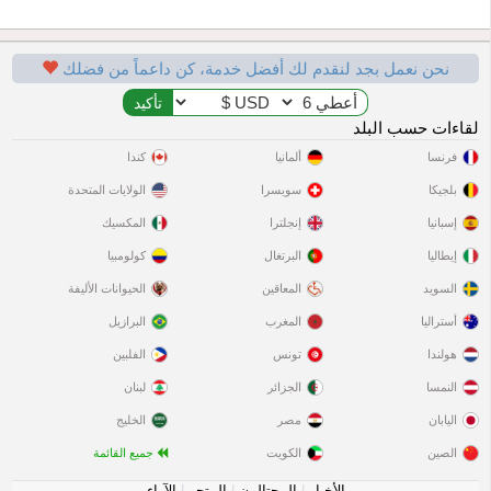
نحن نعمل بجد لنقدم لك أفضل خدمة، كن داعماً من فضلك
لقاءات حسب البلد
فرنسا
ألمانيا
كندا
بلجيكا
سويسرا
الولايات المتحدة
إسبانيا
إنجلترا
المكسيك
إيطاليا
البرتغال
كولومبيا
السويد
المعاقين
الحيوانات الأليفة
أستراليا
المغرب
البرازيل
هولندا
تونس
الفلبين
النمسا
الجزائر
لبنان
اليابان
مصر
الخليج
الصين
الكويت
جميع القائمة
الأخبار
|
المحتالون
|
المتجر
|
الآراء