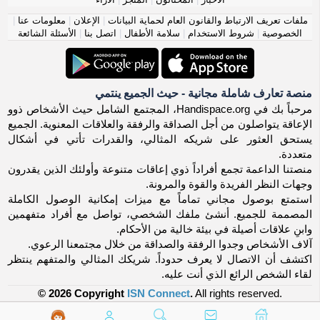
ملفات تعريف الارتباط والقانون العام لحماية البيانات
|
الإعلان
|
معلومات عنا
|
الخصوصية
|
شروط الاستخدام
|
سلامة الأطفال
|
اتصل بنا
|
الأسئلة الشائعة
منصة تعارف شاملة مجانية - حيث الجميع ينتمي
مرحباً بك في Handispace.org، المجتمع الشامل حيث الأشخاص ذوو
الإعاقة يتواصلون من أجل الصداقة والرفقة والعلاقات المعنوية. الجميع
يستحق العثور على شريكه المثالي، والقدرات تأتي في أشكال
متعددة.
منصتنا الداعمة تجمع أفراداً ذوي إعاقات متنوعة وأولئك الذين يقدرون
وجهات النظر الفريدة والقوة والمرونة.
استمتع بوصول مجاني تماماً مع ميزات إمكانية الوصول الكاملة
المصممة للجميع. أنشئ ملفك الشخصي، تواصل مع أفراد متفهمين
وابنِ علاقات أصيلة في بيئة خالية من الأحكام.
آلاف الأشخاص وجدوا الرفقة والصداقة من خلال مجتمعنا الرعوي.
اكتشف أن الاتصال لا يعرف حدوداً. شريكك المثالي والمتفهم ينتظر
لقاء الشخص الرائع الذي أنت عليه.
© 2026 Copyright
ISN Connect
.
All rights reserved.