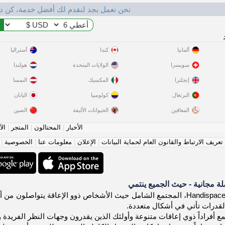
نحن نعمل بجد لنقدم لك أفضل خدمة، كن د
ألمانيا
كندا
أستراليا
سويسرا
الولايات المتحدة
هولندا
إنجلترا
المكسيك
النمسا
البرتغال
كولومبيا
اليابان
المعاقين
الحيوانات الأليفة
الصين
الأخبار
|
المحتالون
|
المتجر
|
الآ
عريف الارتباط والقانون العام لحماية البيانات
|
الإعلان
|
معلومات عنا
|
الخصوصية
|
 مجانية - حيث الجميع ينتمي
مرحباً بك في Handispace.org، المجتمع الشامل حيث الأشخاص ذوو الإعاقة 
لقدرات تأتي في أشكال متعددة.
ع أفراداً ذوي إعاقات متنوعة وأولئك الذين يقدرون وجهات النظر الفريدة و