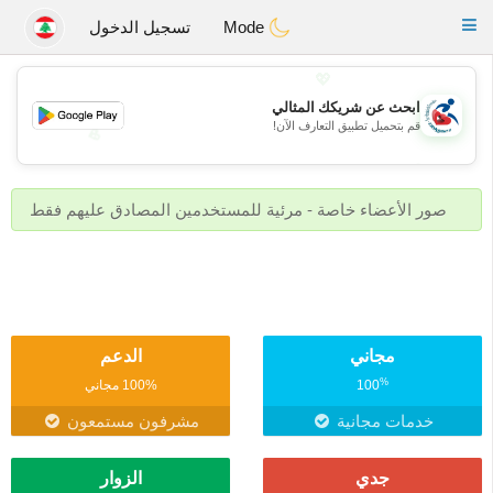
Handi Space
Toggle
Mode
تسجيل الدخول
navigation
💖
ابحث عن شريكك المثالي
قم بتحميل تطبيق التعارف الآن!
💖
💕
💕
صور الأعضاء خاصة - مرئية للمستخدمين المصادق عليهم فقط
مجاني
الدعم
%
100
100% مجاني
خدمات مجانية
مشرفون مستمعون
جدي
الزوار