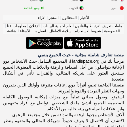
الصين
الكويت
جميع القائمة
الأخبار
|
المحتالون
|
المتجر
|
الآراء
ملفات تعريف الارتباط والقانون العام لحماية البيانات
|
الإعلان
|
معلومات عنا
|
الخصوصية
|
شروط الاستخدام
|
سلامة الأطفال
|
اتصل بنا
|
الأسئلة الشائعة
منصة تعارف شاملة مجانية - حيث الجميع ينتمي
مرحباً بك في Handispace.org، المجتمع الشامل حيث الأشخاص ذوو
الإعاقة يتواصلون من أجل الصداقة والرفقة والعلاقات المعنوية. الجميع
يستحق العثور على شريكه المثالي، والقدرات تأتي في أشكال
متعددة.
منصتنا الداعمة تجمع أفراداً ذوي إعاقات متنوعة وأولئك الذين يقدرون
وجهات النظر الفريدة والقوة والمرونة.
استمتع بوصول مجاني تماماً مع ميزات إمكانية الوصول الكاملة
المصممة للجميع. أنشئ ملفك الشخصي، تواصل مع أفراد متفهمين
وابنِ علاقات أصيلة في بيئة خالية من الأحكام.
آلاف الأشخاص وجدوا الرفقة والصداقة من خلال مجتمعنا الرعوي.
اكتشف أن الاتصال لا يعرف حدوداً. شريكك المثالي والمتفهم ينتظر
لقاء الشخص الرائع الذي أنت عليه.