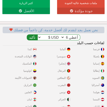
ملفات شخصية عالية الجودة
كثير الزيارة
جودة مؤكدة
الأفضل
نحن نعمل بجد لنقدم لك أفضل خدمة، كن داعماً من فضلك
لقاءات حسب البلد
فرنسا
ألمانيا
كندا
بلجيكا
سويسرا
الولايات المتحدة
إسبانيا
إنجلترا
المكسيك
إيطاليا
البرتغال
كولومبيا
السويد
المعاقين
الحيوانات الأليفة
أستراليا
المغرب
البرازيل
هولندا
تونس
الفلبين
النمسا
الجزائر
لبنان
اليابان
مصر
الخليج