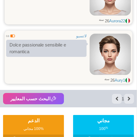
سنة
26
Aurora22
لاتسيو
0.6
Dolce passionale sensibile e
romantica
سنة
26
Aury1
البحث حسب المعايير
1
مجاني
الدعم
%
100
100% مجاني