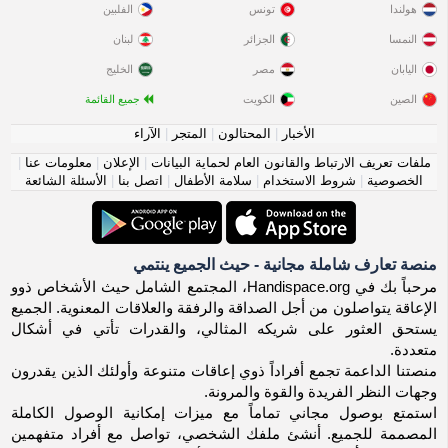
هولندا
تونس
الفلبين
النمسا
الجزائر
لبنان
اليابان
مصر
الخليج
الصين
الكويت
جميع القائمة
الأخبار
|
المحتالون
|
المتجر
|
الآراء
ملفات تعريف الارتباط والقانون العام لحماية البيانات
|
الإعلان
|
معلومات عنا
|
الخصوصية
|
شروط الاستخدام
|
سلامة الأطفال
|
اتصل بنا
|
الأسئلة الشائعة
منصة تعارف شاملة مجانية - حيث الجميع ينتمي
مرحباً بك في Handispace.org، المجتمع الشامل حيث الأشخاص ذوو
الإعاقة يتواصلون من أجل الصداقة والرفقة والعلاقات المعنوية. الجميع
يستحق العثور على شريكه المثالي، والقدرات تأتي في أشكال
متعددة.
منصتنا الداعمة تجمع أفراداً ذوي إعاقات متنوعة وأولئك الذين يقدرون
وجهات النظر الفريدة والقوة والمرونة.
استمتع بوصول مجاني تماماً مع ميزات إمكانية الوصول الكاملة
المصممة للجميع. أنشئ ملفك الشخصي، تواصل مع أفراد متفهمين