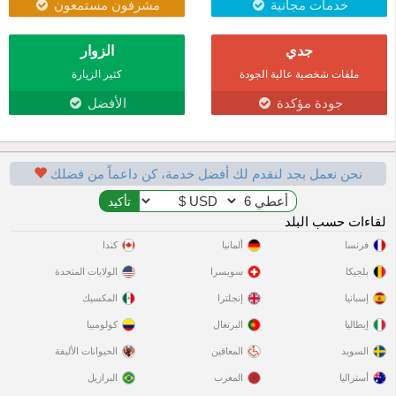
خدمات مجانية
مشرفون مستمعون
جدي
الزوار
ملفات شخصية عالية الجودة
كثير الزيارة
جودة مؤكدة
الأفضل
نحن نعمل بجد لنقدم لك أفضل خدمة، كن داعماً من فضلك
لقاءات حسب البلد
فرنسا
ألمانيا
كندا
بلجيكا
سويسرا
الولايات المتحدة
إسبانيا
إنجلترا
المكسيك
إيطاليا
البرتغال
كولومبيا
السويد
المعاقين
الحيوانات الأليفة
أستراليا
المغرب
البرازيل