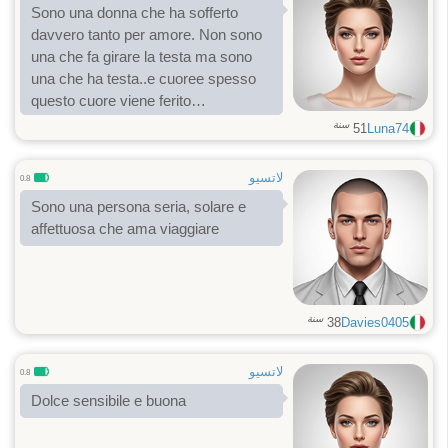
Sono una donna che ha sofferto
davvero tanto per amore. Non sono
una che fa girare la testa ma sono
una che ha testa..e cuoree spesso
questo cuore viene ferito
gratuitamente. Ho una disabilità ma
سنة
51
Luna74
sono abbastanza autonoma.
لاتسيو
0.8
Sono una persona seria, solare e
affettuosa che ama viaggiare
سنة
38
Davies0405
لاتسيو
0.8
Dolce sensibile e buona