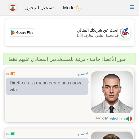
Handi Space
Toggle
Mode
تسجيل الدخول
navigation
💖
ابحث عن شريكك المثالي
قم بتحميل تطبيق التعارف الآن!
💖
💕
💕
صور الأعضاء خاصة - مرئية للمستخدمين المصادق عليهم فقط
لاتسيو
0.6
Diretto e alla mano.cerco una nuova
vita
سنة
39
Ae55yhbjoo
لاتسيو
0.7