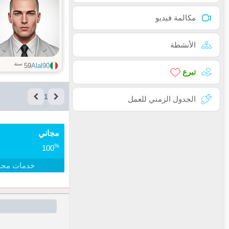
مكالمة فيديو
الأنشطة
سنة
59
Alal90
تبرع
1
الجدول الزمني للعمل
مجاني
%
100
خدمات مجا