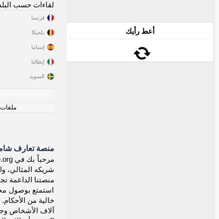
لقاءات حسب البلد
فرنسا
أعط رأيك
بلجيكا
إسبانيا
إيطاليا
السويد
ملفات ت
منصة تعارف شاملة
شريكه المثالي، وا
منصتنا الداعمة تجم
استمتع بوصول مجان
خالية من الأحكام.
آلاف الأشخاص وجدو