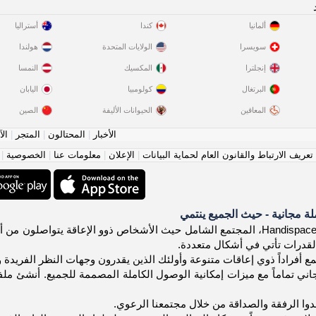
ألمانيا
كندا
أستراليا
سويسرا
الولايات المتحدة
هولندا
إنجلترا
المكسيك
النمسا
البرتغال
كولومبيا
اليابان
المعاقين
الحيوانات الأليفة
الصين
الأخبار
|
المحتالون
|
المتجر
|
الآ
عريف الارتباط والقانون العام لحماية البيانات
|
الإعلان
|
معلومات عنا
|
الخصوصية
|
 مجانية - حيث الجميع ينتمي
مرحباً بك في Handispace.org، المجتمع الشامل حيث الأشخاص ذوو الإعاقة 
لقدرات تأتي في أشكال متعددة.
ع أفراداً ذوي إعاقات متنوعة وأولئك الذين يقدرون وجهات النظر الفريدة و
ي تماماً مع ميزات إمكانية الوصول الكاملة المصممة للجميع. أنشئ ملف
ا الرفقة والصداقة من خلال مجتمعنا الرعوي.