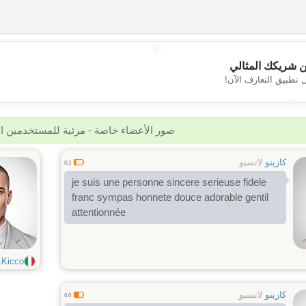
💖
 شريكك المثالي
 تطبيق التعارف الآن!
💕
صور الأعضاء خاصة - مرئية للمستخدمين 
كازينو
لاتسيو
0.2
je suis une personne sincere serieuse fidele
franc sympas honnete douce adorable gentil
attentionnée
1
Kicco
كازينو
لاتسيو
0.6