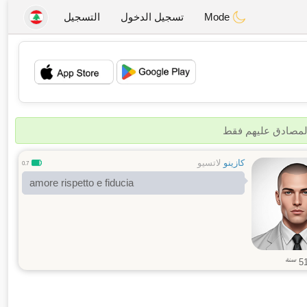
Mode
تسجيل الدخول
التسجيل
💖
💕
المصادق عليهم فقط
كازينو
لاتسيو
0.7
amore rispetto e fiducia
سنة
5