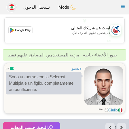
Handi Space
Toggle
Mode
تسجيل الدخول
navigation
💖
ابحث عن شريكك المثالي
💖
قم بتحميل تطبيق التعارف الآن!
💕
💕
صور الأعضاء خاصة - مرئية للمستخدمين المصادق عليهم فقط
لاتسيو
0.8
Sono un uomo con la Sclerosi
Multipla e un figlio, completamente
autosufficiente.
سنة
32
Giulio
البحث حسب المعايير
1