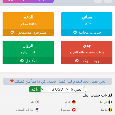
مجاني
الدعم
%
100
100% مجاني
خدمات مجانية
مشرفون مستمعون
جدي
الزوار
ملفات شخصية عالية الجودة
كثير الزيارة
جودة مؤكدة
الأفضل
نحن نعمل بجد لنقدم لك أفضل خدمة، كن داعماً من فضلك
لقاءات حسب البلد
فرنسا
ألمانيا
كندا
بلجيكا
سويسرا
الولايات المتحدة