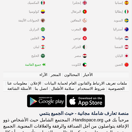
إسبانيا
إنجلترا
المكسيك
إيطاليا
البرتغال
كولومبيا
السويد
المعاقين
الحيوانات الأليفة
أستراليا
المغرب
البرازيل
هولندا
تونس
الفلبين
النمسا
الجزائر
لبنان
اليابان
مصر
الخليج
الصين
الكويت
جميع القائمة
الأخبار
|
المحتالون
|
المتجر
|
الآراء
ملفات تعريف الارتباط والقانون العام لحماية البيانات
|
الإعلان
|
معلومات عنا
|
الخصوصية
|
شروط الاستخدام
|
سلامة الأطفال
|
اتصل بنا
|
الأسئلة الشائعة
منصة تعارف شاملة مجانية - حيث الجميع ينتمي
مرحباً بك في Handispace.org، المجتمع الشامل حيث الأشخاص ذوو
الإعاقة يتواصلون من أجل الصداقة والرفقة والعلاقات المعنوية. الجميع