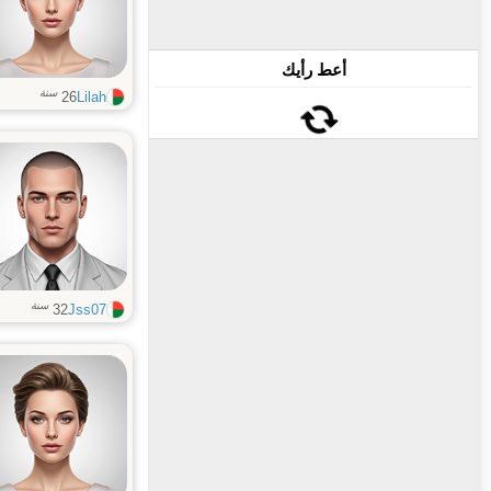
أعط رأيك
سنة
26
Lilah
سنة
32
Jss07