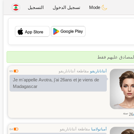
Mode
تسجيل الدخول
التسجيل
💖
💕
المصادق عليهم فقط
أنتاناناريفو
مقاطعة أنتاناناريفو
0.5
Je m'appelle Avotra, j'ai 26ans et je viens de
Madagascar
سنة
26
أمباتولامبا
مقاطعة أنتاناناريفو
0.4