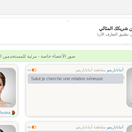
💖
 شريكك المثالي
 تطبيق التعارف الآن!
💕
صور الأعضاء خاصة - مرئية للمستخدمين 
أنتاناناريفو
مقاطعة أنتاناناريفو
0.4
Salut je cherche une relation sérieuse
Avotra
أنتاناناريفو
مقاطعة أنتاناناريفو
0.5