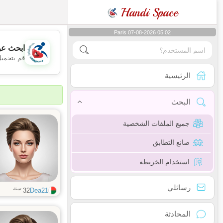
Handi Space
Paris 07-08-2026 05:02
ابحث عن
قم بتحميل
الرئيسية
البحث
جميع الملفات الشخصية
صانع التطابق
استخدام الخريطة
رسائلي
سنة
32
Dea21
المحادثة