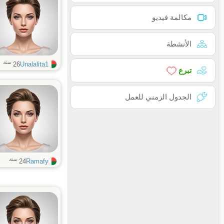
مكالمة فيديو
الأنشطة
سنة
26
Unalalita1
تبرع
الجدول الزمني للعمل
سنة
24
Ramafy