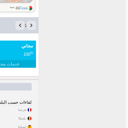
سنة
46
Fiore
1
مجاني
%
100
خدمات مجا
لقاءات حسب البلد
فرنسا
بلجيكا
إسبانيا