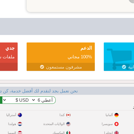
الدعم
جدي
100% مجاني
ملفات ش
نية
مشرفون مستمعون
نحن نعمل بجد لنقدم لك أفضل خدمة، كن د
ألمانيا
كندا
أستراليا
سويسرا
الولايات المتحدة
هولندا
إنجلترا
المكسيك
النمسا