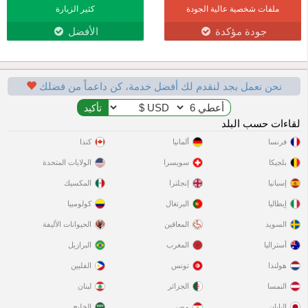
ملفات شخصية عالية الجودة
كثير الزيارة
جودة مؤكدة
الأفضل
نحن نعمل بجد لنقدم لك أفضل خدمة، كن داعماً من فضلك
لقاءات حسب البلد
فرنسا
ألمانيا
كندا
بلجيكا
سويسرا
الولايات المتحدة
إسبانيا
إنجلترا
المكسيك
إيطاليا
البرتغال
كولومبيا
السويد
المعاقين
الحيوانات الأليفة
أستراليا
المغرب
البرازيل
هولندا
تونس
الفلبين
النمسا
الجزائر
لبنان
اليابان
مصر
الخليج