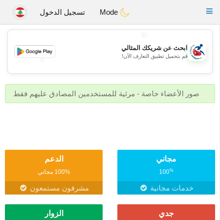
Handi Space
Toggle
Mode
تسجيل الدخول
navigation
💖
ابحث عن شريكك المثالي
قم بتحميل تطبيق التعارف الآن!
💖
💕
💕
صور الأعضاء خاصة - مرئية للمستخدمين المصادق عليهم فقط
مجاني
الدعم
%
100
100% مجاني
خدمات مجانية
مشرفون مستمعون
جدي
الزوار