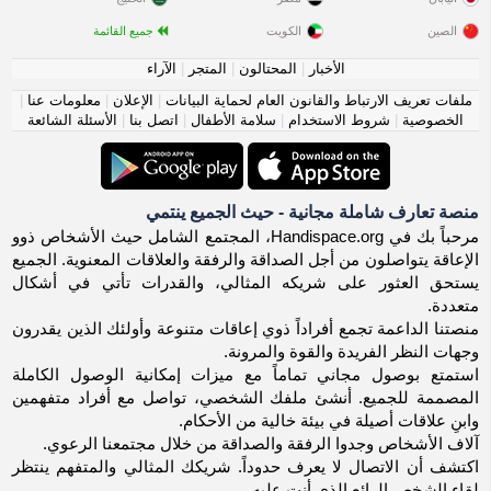
الصين
الكويت
جميع القائمة
الأخبار
|
المحتالون
|
المتجر
|
الآراء
ملفات تعريف الارتباط والقانون العام لحماية البيانات
|
الإعلان
|
معلومات عنا
|
الخصوصية
|
شروط الاستخدام
|
سلامة الأطفال
|
اتصل بنا
|
الأسئلة الشائعة
منصة تعارف شاملة مجانية - حيث الجميع ينتمي
مرحباً بك في Handispace.org، المجتمع الشامل حيث الأشخاص ذوو
الإعاقة يتواصلون من أجل الصداقة والرفقة والعلاقات المعنوية. الجميع
يستحق العثور على شريكه المثالي، والقدرات تأتي في أشكال
متعددة.
منصتنا الداعمة تجمع أفراداً ذوي إعاقات متنوعة وأولئك الذين يقدرون
وجهات النظر الفريدة والقوة والمرونة.
استمتع بوصول مجاني تماماً مع ميزات إمكانية الوصول الكاملة
المصممة للجميع. أنشئ ملفك الشخصي، تواصل مع أفراد متفهمين
وابنِ علاقات أصيلة في بيئة خالية من الأحكام.
آلاف الأشخاص وجدوا الرفقة والصداقة من خلال مجتمعنا الرعوي.
اكتشف أن الاتصال لا يعرف حدوداً. شريكك المثالي والمتفهم ينتظر
لقاء الشخص الرائع الذي أنت عليه.