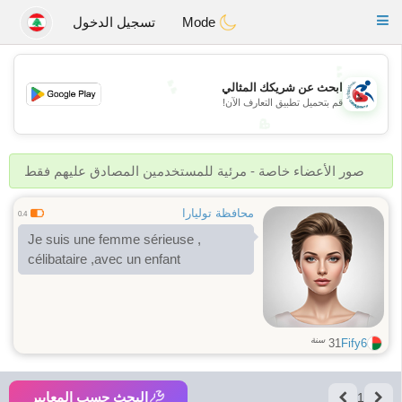
Handi Space
Toggle
Mode
تسجيل الدخول
navigation
💕
💕
ابحث عن شريكك المثالي
قم بتحميل تطبيق التعارف الآن!
💖
💖
صور الأعضاء خاصة - مرئية للمستخدمين المصادق عليهم فقط
محافظة توليارا
0.4
Je suis une femme sérieuse ,
célibataire ,avec un enfant
سنة
31
Fify6
البحث حسب المعايير
1