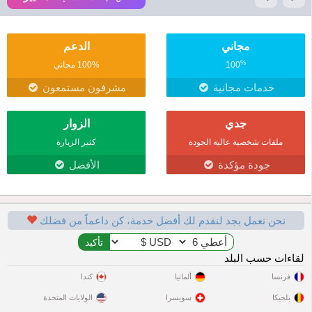
مجاني
الدعم
%
100
100% مجاني
خدمات مجانية
مشرفون مستمعون
جدي
الزوار
ملفات شخصية عالية الجودة
كثير الزيارة
جودة مؤكدة
الأفضل
نحن نعمل بجد لنقدم لك أفضل خدمة، كن داعماً من فضلك
لقاءات حسب البلد
فرنسا
ألمانيا
كندا
بلجيكا
سويسرا
الولايات المتحدة