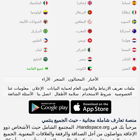
إسبانيا
إنجلترا
المكسيك
إيطاليا
البرتغال
كولومبيا
السويد
المعاقين
الحيوانات الأليفة
أستراليا
المغرب
البرازيل
هولندا
تونس
الفلبين
النمسا
الجزائر
لبنان
اليابان
مصر
الخليج
الصين
الكويت
جميع القائمة
الأخبار
|
المحتالون
|
المتجر
|
الآراء
ملفات تعريف الارتباط والقانون العام لحماية البيانات
|
الإعلان
|
معلومات عنا
|
الخصوصية
|
شروط الاستخدام
|
سلامة الأطفال
|
اتصل بنا
|
الأسئلة الشائعة
منصة تعارف شاملة مجانية - حيث الجميع ينتمي
مرحباً بك في Handispace.org، المجتمع الشامل حيث الأشخاص ذوو
الإعاقة يتواصلون من أجل الصداقة والرفقة والعلاقات المعنوية. الجميع