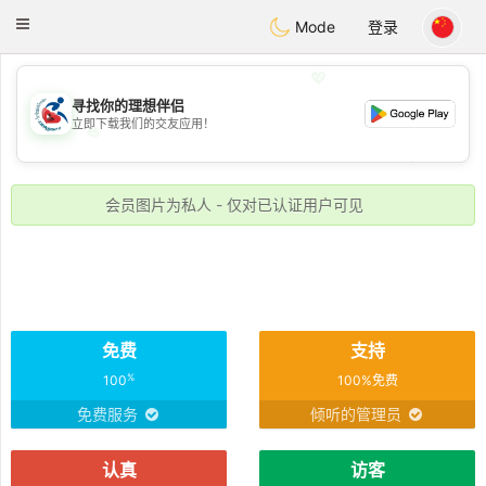
Handi Space
Toggle
Mode
登录
navigation
💖
寻找你的理想伴侣
立即下载我们的交友应用！
💖
💕
💕
会员图片为私人 - 仅对已认证用户可见
免费
支持
%
100
100%免费
免费服务
倾听的管理员
认真
访客