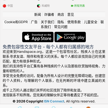
中国
科威特
所有列表
新闻
|
诈骗者
|
商店
|
意见
Cookie和GDPR
|
广告
|
关于我们
|
隐私
|
使用条款
|
儿童安全
|
联
系我们
|
常见问题
免费包容性交友平台 - 每个人都有归属感的地方
欢迎来到Handispace.org，这是一个包容性社区，残疾人士在这里
联系寻求友谊、陪伴和有意义的关系。每个人都应该找到自己的完美
匹配，能力有很多种形式。
我们的支持性平台汇集有各种残疾的个人以及那些欣赏独特视角、力
量和韧性的人。
享受完全免费的访问，配备为所有人设计的完整无障碍功能。创建您
的个人资料，与理解的个人联系，在无判断的环境中建立真诚的关
系。
成千上万的人通过我们关怀的社区找到了陪伴和友谊。
发现联系不知界限。您完美的理解伙伴正等待着遇见了不起的您。
© 2026 Copyright
ISN Connect
.
All rights reserved.