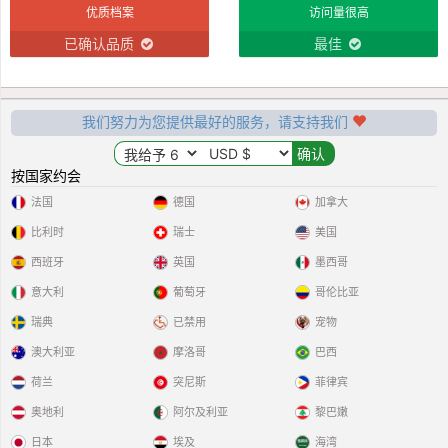
优质档案
访问量很高
已确认品质
最佳
我们努力为您提供最好的服务，请支持我们
按国家约会
法国
德国
加拿大
比利时
瑞士
美国
西班牙
英国
墨西哥
意大利
葡萄牙
哥伦比亚
瑞典
已禁用
宠物
澳大利亚
摩洛哥
巴西
荷兰
突尼斯
菲律宾
奥地利
阿尔及利亚
黎巴嫩
日本
埃及
海湾