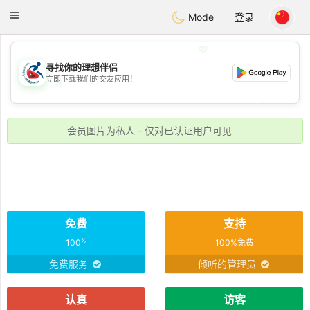
Handi Space
Toggle
Mode
登录
navigation
💖
寻找你的理想伴侣
立即下载我们的交友应用！
💖
💕
💕
会员图片为私人 - 仅对已认证用户可见
免费
支持
%
100
100%免费
免费服务
倾听的管理员
认真
访客