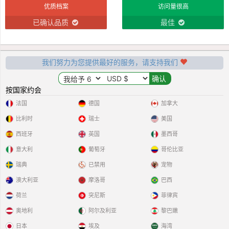
优质档案
访问量很高
已确认品质
最佳
我们努力为您提供最好的服务，请支持我们
按国家约会
法国
德国
加拿大
比利时
瑞士
美国
西班牙
英国
墨西哥
意大利
葡萄牙
哥伦比亚
瑞典
已禁用
宠物
澳大利亚
摩洛哥
巴西
荷兰
突尼斯
菲律宾
奥地利
阿尔及利亚
黎巴嫩
日本
埃及
海湾