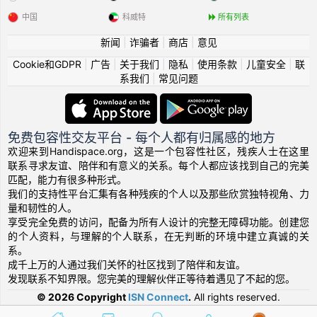
中国
科威特
所有列表
新闻
|
诈骗者
|
商店
|
意见
Cookie和GDPR
|
广告
|
关于我们
|
隐私
|
使用条款
|
儿童安全
|
联
系我们
|
常见问题
免费包容性交友平台 - 每个人都有归属感的地方
欢迎来到Handispace.org，这是一个包容性社区，残疾人士在这里
联系寻求友谊、陪伴和有意义的关系。每个人都应该找到自己的完美
匹配，能力有很多种形式。
我们的支持性平台汇集有各种残疾的个人以及那些欣赏独特视角、力
量和韧性的人。
享受完全免费的访问，配备为所有人设计的完整无障碍功能。创建您
的个人资料，与理解的个人联系，在无判断的环境中建立真诚的关
系。
成千上万的人通过我们关怀的社区找到了陪伴和友谊。
发现联系不知界限。您完美的理解伙伴正等待着遇见了不起的您。
© 2026 Copyright
ISN Connect
.
All rights reserved.