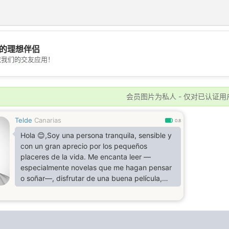
的理想伴侣
载我们的交友应用！
💖
💕
会员图片为私人 - 仅对已认证用
Telde
Canarias
0.8
Hola 😊,Soy una persona tranquila, sensible y
con un gran aprecio por los pequeños
placeres de la vida. Me encanta leer —
especialmente novelas que me hagan pensar
o soñar—, disfrutar de una buena película,
salir a pasear y hacer senderismo siempre
que puedo. El contacto con la naturaleza me
ayuda a desconectar y recargar
energías.Valoro mucho la conexión emocional,