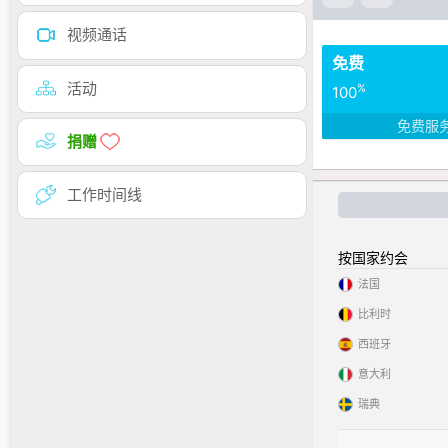
视频通话
免费
活动
%
100
免费服
捐赠
工作时间线
按国家约会
法国
比利时
西班牙
意大利
瑞典