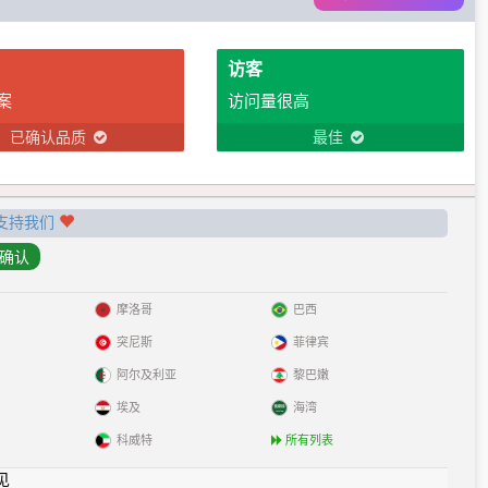
访客
案
访问量很高
已确认品质
最佳
支持我们
摩洛哥
巴西
突尼斯
菲律宾
阿尔及利亚
黎巴嫩
埃及
海湾
科威特
所有列表
见