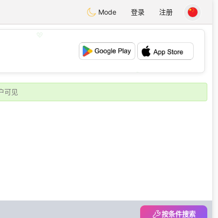
Mode
登录
注册
💖
💕
户可见
按条件搜索