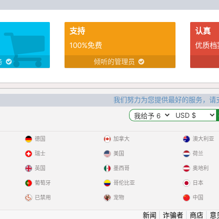
la empatía y la sinceridad. Busco a alguien
con un carácter similar: tranquilo, respetuoso,
con ganas de compartir momentos sencillos y
支持
认真
auténticos. Me gustaría construir una relación
basada en la confianza, el compañerismo y el
100%免费
优质档
cariño mutuo.Si te sientes identificado y te
务
倾听的管理员
apetece empezar a conocernos con calma
我们努力为您提供最好的服务，请
德国
加拿大
澳大利亚
瑞士
美国
荷兰
英国
墨西哥
奥地利
葡萄牙
哥伦比亚
日本
已禁用
宠物
中国
新闻
|
诈骗者
|
商店
|
意