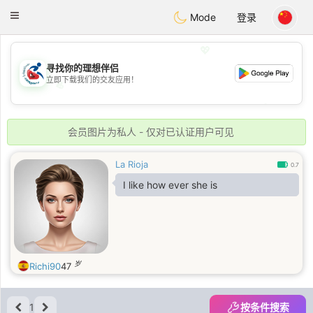
Handi Space
Toggle
Mode
登录
navigation
💖
寻找你的理想伴侣
立即下载我们的交友应用！
💖
💕
💕
会员图片为私人 - 仅对已认证用户可见
La Rioja
0.7
I like how ever she is
岁
Richi90
47
1
按条件搜索