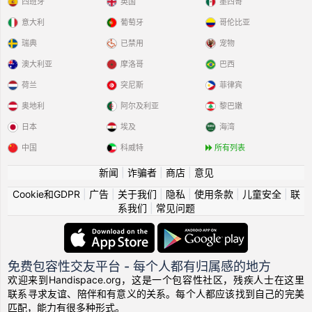
西班牙
英国
墨西哥
意大利
葡萄牙
哥伦比亚
瑞典
已禁用
宠物
澳大利亚
摩洛哥
巴西
荷兰
突尼斯
菲律宾
奥地利
阿尔及利亚
黎巴嫩
日本
埃及
海湾
中国
科威特
所有列表
新闻
|
诈骗者
|
商店
|
意见
Cookie和GDPR
|
广告
|
关于我们
|
隐私
|
使用条款
|
儿童安全
|
联
系我们
|
常见问题
免费包容性交友平台 - 每个人都有归属感的地方
欢迎来到Handispace.org，这是一个包容性社区，残疾人士在这里
联系寻求友谊、陪伴和有意义的关系。每个人都应该找到自己的完美
匹配，能力有很多种形式。