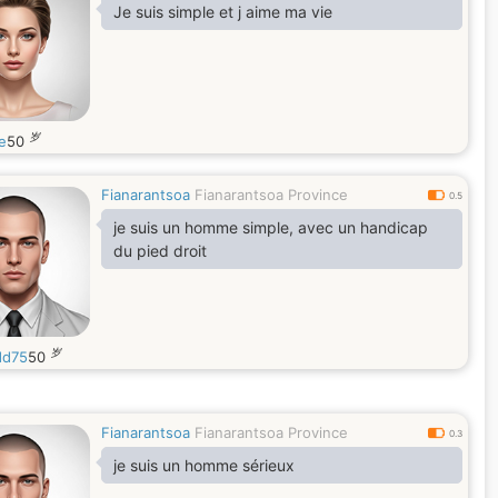
Je suis simple et j aime ma vie
岁
e
50
Fianarantsoa
Fianarantsoa Province
0.5
je suis un homme simple, avec un handicap
du pied droit
岁
dd75
50
Fianarantsoa
Fianarantsoa Province
0.3
je suis un homme sérieux