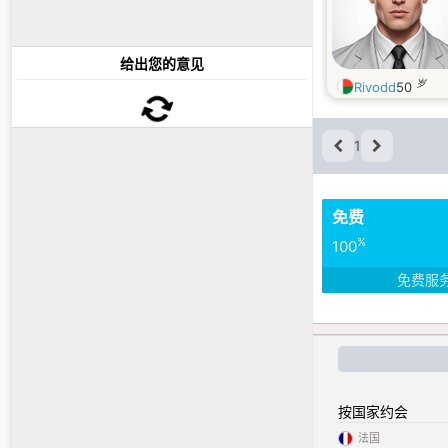
给出您的意见
岁
Rivodd
50
1
免费
%
100
免费服
按国家约会
法国