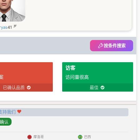
岁
ryas
41
按条件搜索
访客
案
访问量很高
已确认品质
最佳
支持我们
摩洛哥
巴西