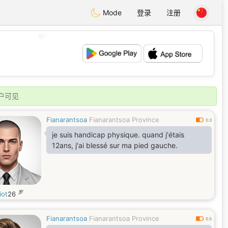
Mode
登录
注册
💖
💕
户可见
Fianarantsoa
Fianarantsoa Province
0.3
je suis handicap physique. quand j'étais
12ans, j'ai blessé sur ma pied gauche.
岁
iot
26
Fianarantsoa
Fianarantsoa Province
0.5