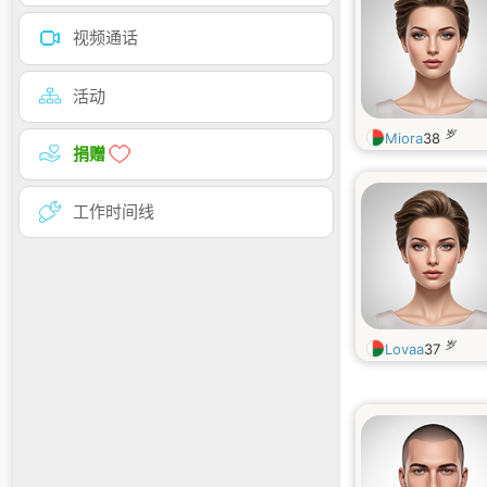
视频通话
活动
岁
Miora
38
捐赠
工作时间线
岁
Lovaa
37