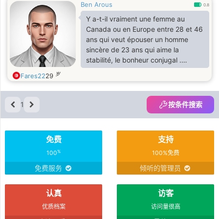
Ben Arous
0.8
Y a-t-il vraiment une femme au
Canada ou en Europe entre 28 et 46
ans qui veut épouser un homme
sincère de 23 ans qui aime la
stabilité, le bonheur conjugal .
Fares 23ans J'ai une licence en
岁
Fares22
29
technique de commerce
international . J'aimerais me marier,
m'installer et vivre au Canada ou en
1
按条件搜索
Europe . .
NB: il nya pas de problème
concernant la taille
免费
支持
%
100
100%免费
免费服务
倾听的管理员
认真
访客
优质档案
访问量很高