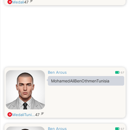
岁
Medali
47
Ben Arous
0.7
MohamedAliBenOthmenTunisia
岁
MedaliTuni...
47
Ben Arous
0.7