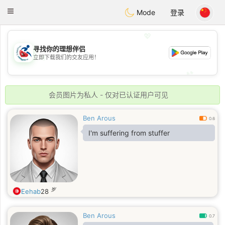
Handi Space
Toggle
Mode
登录
navigation
💖
寻找你的理想伴侣
💖
立即下载我们的交友应用！
💕
💕
会员图片为私人 - 仅对已认证用户可见
Ben Arous
0.6
I'm suffering from stuffer
岁
Eehab
28
Ben Arous
0.7