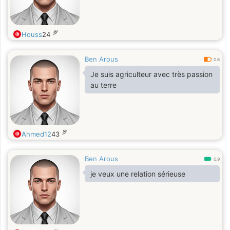
岁
Houss
24
Ben Arous
0.6
Je suis agriculteur avec très passion
au terre
岁
Ahmed12
43
Ben Arous
0.9
je veux une relation sérieuse