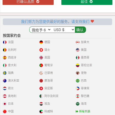
已确认品质
最佳
我们努力为您提供最好的服务，请支持我们
按国家约会
法国
德国
加拿大
比利时
瑞士
美国
西班牙
英国
墨西哥
意大利
葡萄牙
哥伦比亚
瑞典
已禁用
宠物
澳大利亚
摩洛哥
巴西
荷兰
突尼斯
菲律宾
奥地利
阿尔及利亚
黎巴嫩
日本
埃及
海湾
中国
科威特
所有列表