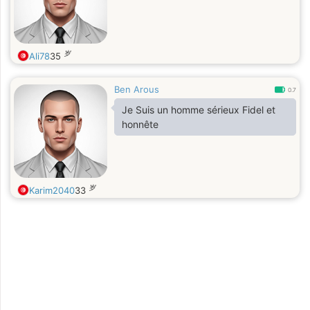
岁
Ali78
35
Ben Arous
0.7
Je Suis un homme sérieux Fidel et
honnête
岁
Karim2040
33