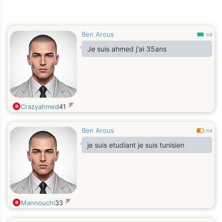
Ben Arous
0.9
Je suis ahmed j'ai 35ans
岁
Crazyahmed
41
Ben Arous
0.4
je suis etudiant je suis tunisien
岁
Mannouchi
33