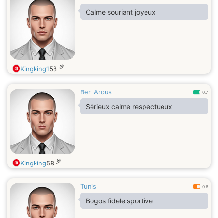
Calme souriant joyeux
岁
Kingking1
58
Ben Arous
0.7
Sérieux calme respectueux
岁
Kingking
58
Tunis
0.6
Bogos fidele sportive