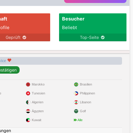
aft
Besucher
ofile
Beliebt
Geprüft
Top-Seite
rvice
Marokko
Brasilien
e
Tunesien
Philippinen
Algerien
Libanon
Ägypten
Golf
Kuwait
Alle
ungen