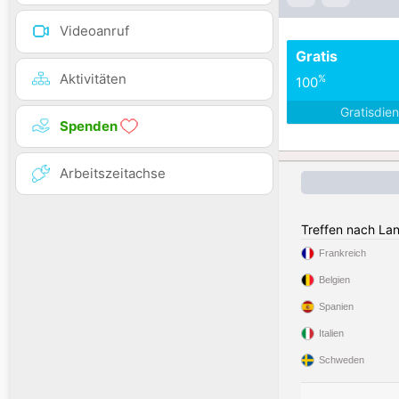
Videoanruf
Gratis
Aktivitäten
%
100
Gratisdie
Spenden
Arbeitszeitachse
Treffen nach La
Frankreich
Belgien
Spanien
Italien
Schweden