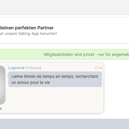
deinen perfekten Partner
tzt unsere Dating-App herunter!
💖
💕
Mitgliederbilder sind privat - nur für angeme
Lugnorre
Fribourg
0
calme timide de temps en temps, recherchant
un amour pour la vie
lt