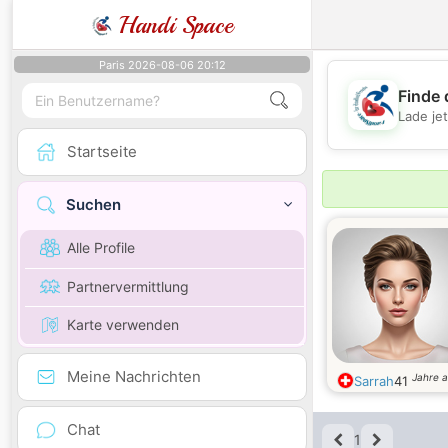
Handi Space
Paris 2026-08-06 20:12
Finde 
Lade je
Startseite
Suchen
Alle Profile
Partnervermittlung
Karte verwenden
Meine Nachrichten
Jahre a
Sarrah
41
Chat
1