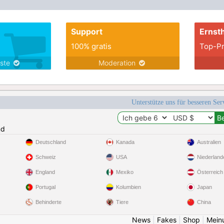
Support
Ernsth
100% gratis
Top-Pr
nste
Moderation
Unterstütze uns für besseren Se
nd
Deutschland
Kanada
Australien
Schweiz
USA
Niederland
England
Mexiko
Österreich
Portugal
Kolumbien
Japan
Behinderte
Tiere
China
News
|
Fakes
|
Shop
|
Mein