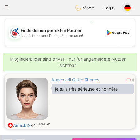
Handi Space
Toggle
Mode
Login
navigation
💖
Finde deinen perfekten Partner
Lade jetzt unsere Dating-App herunter!
💖
💕
💕
Mitgliederbilder sind privat - nur für angemeldete Nutzer
sichtbar
Appenzell Outer Rhodes
0
je suis très sérieuse et honnête
Jahre alt
Annick12
44