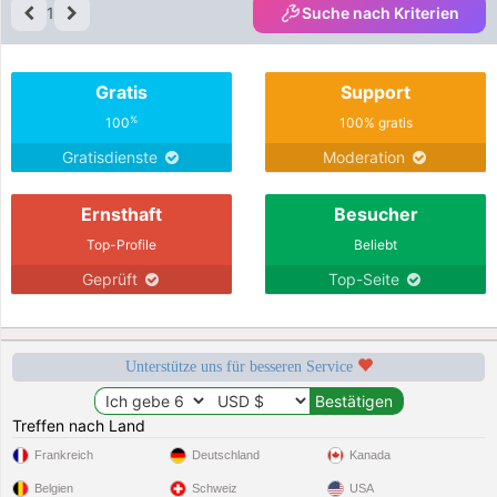
1
Suche nach Kriterien
Gratis
Support
%
100
100% gratis
Gratisdienste
Moderation
Ernsthaft
Besucher
Top-Profile
Beliebt
Geprüft
Top-Seite
Unterstütze uns für besseren Service
Treffen nach Land
Frankreich
Deutschland
Kanada
Belgien
Schweiz
USA