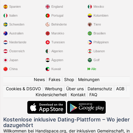
Spanien
England
Mexiko
Italien
Portugal
Kolumbien
Schweden
Behinderte
Tiere
Australien
Marokko
Brasilien
Niederlande
Tunesien
Philippinen
Österreich
Algerien
Libanon
Japan
Ägypten
Golf
China
Kuwait
Alle
News
|
Fakes
|
Shop
|
Meinungen
Cookies & DSGVO
|
Werbung
|
Über uns
|
Datenschutz
|
AGB
|
Kindersicherheit
|
Kontakt
|
FAQ
Kostenlose inklusive Dating-Plattform – Wo jeder
dazugehört
Willkommen bei Handispace.org, der inklusiven Gemeinschaft, in