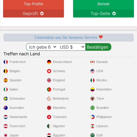
Top-Profile
Beliebt
Geprüft
Top-Seite
Unterstütze uns für besseren Service
Treffen nach Land
Frankreich
Deutschland
Kanada
Belgien
Schweiz
USA
Spanien
England
Mexiko
Italien
Portugal
Kolumbien
Schweden
Behinderte
Tiere
Australien
Marokko
Brasilien
Niederlande
Tunesien
Philippinen
Österreich
Algerien
Libanon
Japan
Ägypten
Golf