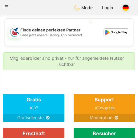
Handi Space
Toggle
Mode
Login
navigation
💖
Finde deinen perfekten Partner
Lade jetzt unsere Dating-App herunter!
💖
💕
💕
Mitgliederbilder sind privat - nur für angemeldete Nutzer
sichtbar
Gratis
Support
%
100
100% gratis
Gratisdienste
Moderation
Ernsthaft
Besucher