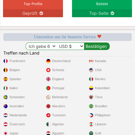
Top-Profile
Beliebt
Geprüft
Top-Seite
Unterstütze uns für besseren Service
Treffen nach Land
Frankreich
Deutschland
Kanada
Belgien
Schweiz
USA
Spanien
England
Mexiko
Italien
Portugal
Kolumbien
Schweden
Behinderte
Tiere
Australien
Marokko
Brasilien
Niederlande
Tunesien
Philippinen
Österreich
Algerien
Libanon
Japan
Ägypten
Golf