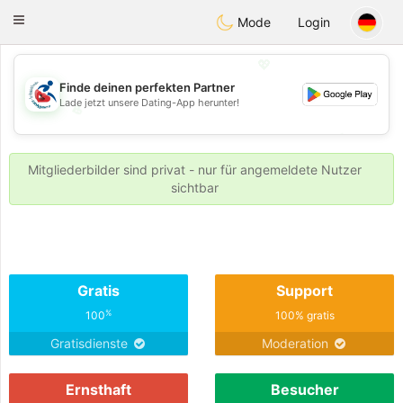
Handi Space
Toggle
Mode
Login
navigation
💖
Finde deinen perfekten Partner
Lade jetzt unsere Dating-App herunter!
💖
💕
💕
Mitgliederbilder sind privat - nur für angemeldete Nutzer
sichtbar
Gratis
Support
%
100
100% gratis
Gratisdienste
Moderation
Ernsthaft
Besucher