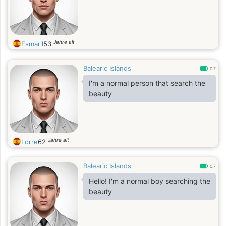
Jahre alt
Esmaril
53
Balearic Islands
0.7
I'm a normal person that search the
beauty
Jahre alt
Lorre
62
Balearic Islands
0.7
Hello! I'm a normal boy searching the
beauty