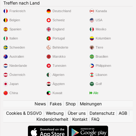
Treffen nach Land
Frankreich
Deutschland
Kanada
Belgien
Schweiz
USA
Spanien
England
Mexiko
Italien
Portugal
Kolumbien
Schweden
Behinderte
Tiere
Australien
Marokko
Brasilien
Niederlande
Tunesien
Philippinen
Österreich
Algerien
Libanon
Japan
Ägypten
Golf
China
Kuwait
Alle
News
|
Fakes
|
Shop
|
Meinungen
Cookies & DSGVO
|
Werbung
|
Über uns
|
Datenschutz
|
AGB
|
Kindersicherheit
|
Kontakt
|
FAQ