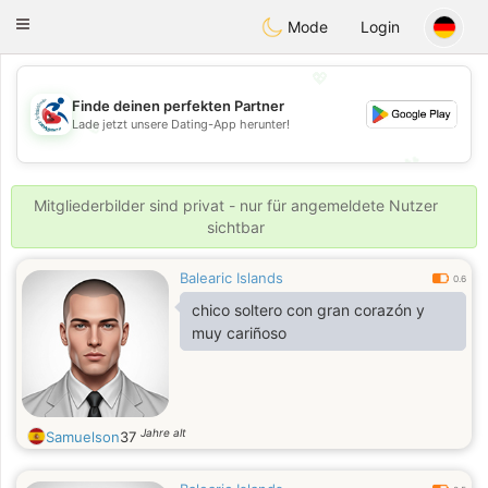
Handi Space
Toggle
Mode
Login
navigation
💖
Finde deinen perfekten Partner
Lade jetzt unsere Dating-App herunter!
💖
💕
💕
Mitgliederbilder sind privat - nur für angemeldete Nutzer
sichtbar
Balearic Islands
0.6
chico soltero con gran corazón y
muy cariñoso
Jahre alt
Samuelson
37