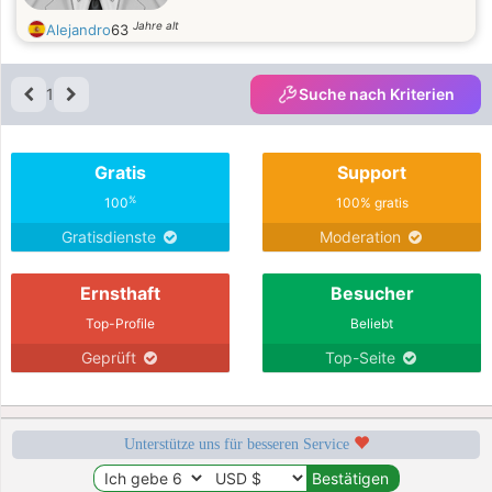
Jahre alt
Alejandro
63
1
Suche nach Kriterien
Gratis
Support
%
100
100% gratis
Gratisdienste
Moderation
Ernsthaft
Besucher
Top-Profile
Beliebt
Geprüft
Top-Seite
Unterstütze uns für besseren Service