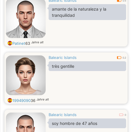
Balearic Islands
0.5
amante de la naturaleza y la
tranquilidad
Jahre alt
Patinet
63
Balearic Islands
0.2
très gentille
Jahre alt
19949090
36
Balearic Islands
0
soy hombre de 47 años