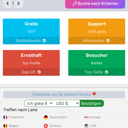
1
Suche nach Kriterien
Gratis
Support
%
100
100% gratis
Gratisdienste
Moderation
Ernsthaft
Besucher
Top-Profile
Beliebt
Geprüft
Top-Seite
Unterstütze uns für besseren Service
Treffen nach Land
Frankreich
Deutschland
Kanada
Belgien
Schweiz
USA