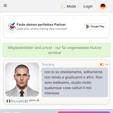
Handi Space
Toggle
Mode
Login
navigation
💖
Finde deinen perfekten Partner
Lade jetzt unsere Dating-App herunter!
💖
💕
💕
Mitgliederbilder sind privat - nur für angemeldete Nutzer
sichtbar
Tuscany
0.6
non lo so onestamente, solitamente
non tendo a giudicarmi o altro. Non
sono bellissimo, studio molto
qualunque cosa catturi il mio
interesse
Jahre alt
Nicola95
31