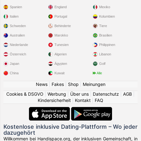
Spanien
England
Mexiko
Italien
Portugal
Kolumbien
Schweden
Behinderte
Tiere
Australien
Marokko
Brasilien
Niederlande
Tunesien
Philippinen
Österreich
Algerien
Libanon
Japan
Ägypten
Golf
China
Kuwait
Alle
News
|
Fakes
|
Shop
|
Meinungen
Cookies & DSGVO
|
Werbung
|
Über uns
|
Datenschutz
|
AGB
|
Kindersicherheit
|
Kontakt
|
FAQ
Kostenlose inklusive Dating-Plattform – Wo jeder
dazugehört
Willkommen bei Handispace.org, der inklusiven Gemeinschaft, in