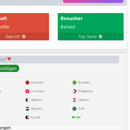
aft
Besucher
ofile
Beliebt
Geprüft
Top-Seite
rvice
Marokko
Brasilien
e
Tunesien
Philippinen
Algerien
Libanon
Ägypten
Golf
Kuwait
Alle
ungen