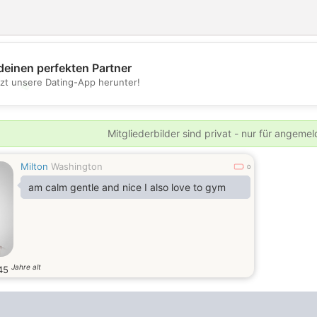
deinen perfekten Partner
tzt unsere Dating-App herunter!
💖
💕
Mitgliederbilder sind privat - nur für angeme
Milton
Washington
0
am calm gentle and nice I also love to gym
Jahre alt
45