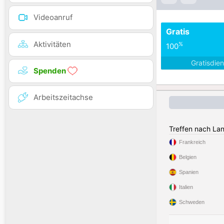
Videoanruf
Gratis
Aktivitäten
%
100
Gratisdie
Spenden
Arbeitszeitachse
Treffen nach La
Frankreich
Belgien
Spanien
Italien
Schweden