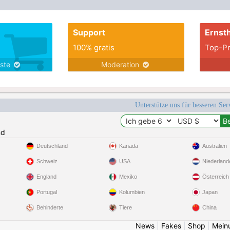
Support
Ernsth
100% gratis
Top-Pr
nste
Moderation
Unterstütze uns für besseren Se
nd
Deutschland
Kanada
Australien
Schweiz
USA
Niederland
England
Mexiko
Österreich
Portugal
Kolumbien
Japan
Behinderte
Tiere
China
News
|
Fakes
|
Shop
|
Mein