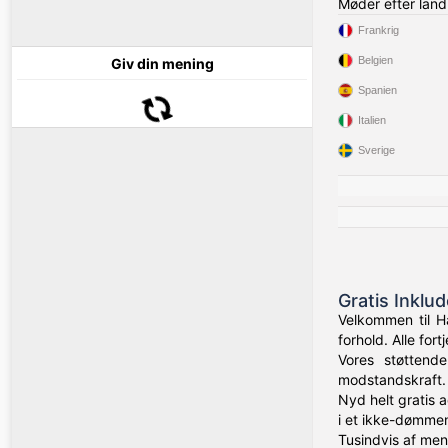
Møder efter land
Frankrig
Belgien
Giv din mening
Spanien
Italien
Sverige
Gratis Inklu
Velkommen til H
forhold. Alle fo
Vores støttend
modstandskraft.
Nyd helt gratis 
i et ikke-dømmen
Tusindvis af me