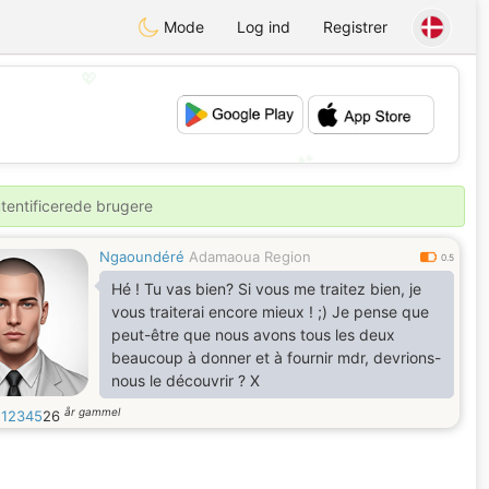
Mode
Log ind
Registrer
💖
💕
utentificerede brugere
Ngaoundéré
Adamaoua Region
0.5
Hé ! Tu vas bien? Si vous me traitez bien, je
vous traiterai encore mieux ! ;) Je pense que
peut-être que nous avons tous les deux
beaucoup à donner et à fournir mdr, devrions-
nous le découvrir ? X
år gammel
12345
26