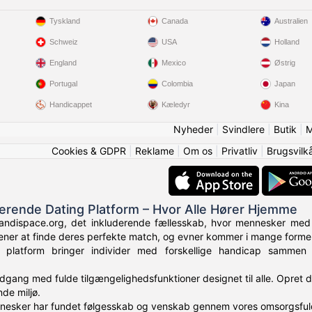
Tyskland
Canada
Australien
Schweiz
USA
Holland
England
Mexico
Østrig
Portugal
Colombia
Japan
Handicappet
Kæledyr
Kina
Nyheder
|
Svindlere
|
Butik
|
M
Cookies & GDPR
|
Reklame
|
Om os
|
Privatliv
|
Brugsvilk
derende Dating Platform – Hvor Alle Hører Hjemme
andispace.org, det inkluderende fællesskab, hvor mennesker med 
rtjener at finde deres perfekte match, og evner kommer i mange former
e platform bringer individer med forskellige handicap samme
adgang med fulde tilgængelighedsfunktioner designet til alle. Opret d
de miljø.
nnesker har fundet følgesskab og venskab gennem vores omsorgsful