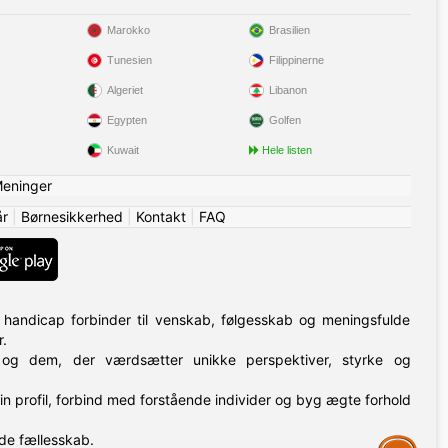
Marokko
Brasilien
Tunesien
Filippinerne
Algeriet
Libanon
Egypten
Golfen
Kuwait
Hele listen
eninger
år
|
Børnesikkerhed
|
Kontakt
|
FAQ
handicap forbinder til venskab, følgesskab og meningsfulde
.
n og dem, der værdsætter unikke perspektiver, styrke og
in profil, forbind med forstående individer og byg ægte forhold
de fællesskab.
Assistance