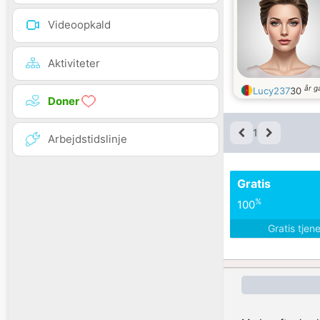
Videoopkald
Aktiviteter
år 
Lucy237
30
Doner
1
Arbejdstidslinje
Gratis
%
100
Gratis tjen