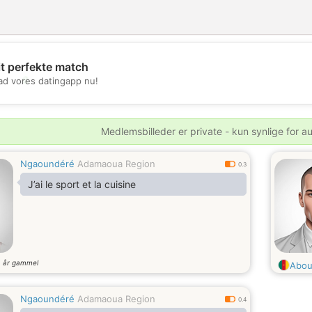
it perfekte match
💖
d vores datingapp nu!
💕
Medlemsbilleder er private - kun synlige for a
Ngaoundéré
Adamaoua Region
0.3
J’ai le sport et la cuisine
år gammel
6
Abou
Ngaoundéré
Adamaoua Region
0.4