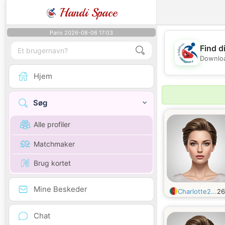
Handi Space
Paris 2026-08-06 17:03
Find d
Downloa
Hjem
Søg
Alle profiler
Matchmaker
Brug kortet
Mine Beskeder
Charlotte2...
2
Chat