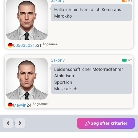
Saxony
0.3
Hallo ich bin hamza ich Koma aus
Marokko
år gammel
0656350315
31
Saxony
0.7
Leidenschaftlicher Motorradfahrer
Athletisch
Sportlich
Musikalisch
år gammel
Mayvin
24
1
Søg efter kriterier