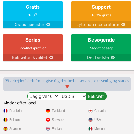
Gratis
Support
%
100
100% gratis
Gratis tjenester
Lyttende moderatorer
Seriøs
Besøgende
kvalitetsprofiler
Meget besøgt
Bekræftet kvalitet
Det bedste
Vi arbejder hårdt for at give dig den bedste service, vær venlig og støt os
Møder efter land
Frankrig
Tyskland
Canada
Belgien
Schweiz
USA
Spanien
England
Mexico