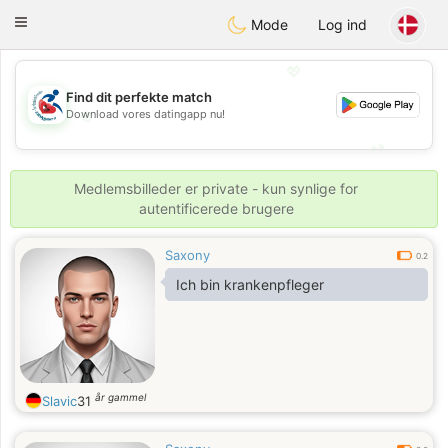
Handi Space
Toggle
Mode
Log ind
navigation
💖
Find dit perfekte match
Download vores datingapp nu!
💖
💕
💕
Medlemsbilleder er private - kun synlige for
autentificerede brugere
Saxony
0.2
Ich bin krankenpfleger
år gammel
Slavic
31