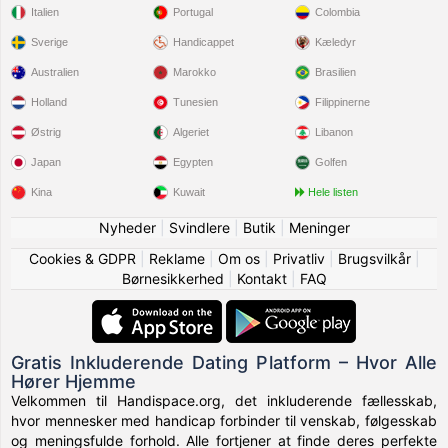
Italien
Portugal
Colombia
Sverige
Handicappet
Kæledyr
Australien
Marokko
Brasilien
Holland
Tunesien
Filippinerne
Østrig
Algeriet
Libanon
Japan
Egypten
Golfen
Kina
Kuwait
Hele listen
Nyheder
|
Svindlere
|
Butik
|
Meninger
Cookies & GDPR
|
Reklame
|
Om os
|
Privatliv
|
Brugsvilkår
|
Børnesikkerhed
|
Kontakt
|
FAQ
Gratis Inkluderende Dating Platform – Hvor Alle
Hører Hjemme
Velkommen til Handispace.org, det inkluderende fællesskab,
hvor mennesker med handicap forbinder til venskab, følgesskab
og meningsfulde forhold. Alle fortjener at finde deres perfekte