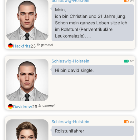
Schleswig-Holstein
0.4
Moin,
ich bin Christian und 21 Jahre jung.
Schon mein ganzes Leben sitze ich
im Rollstuhl (Periventrikuläre
Leukomalazie).
Musik: Metal höre ich schon mehr als
år gammel
Hackfritz
23
mein halbes Leben, ist also ein
großer Teil von mir.
Schleswig-Holstein
Außerdem mag ich gerne Handbike
0.7
fahren. Ich bin gerne in der Natur
Hi bin david single.
unterwegs.
Ansonsten spiele ich auch gerne am
PC.
år gammel
Davidnew
29
Schleswig-Holstein
0.3
Rollstuhlfahrer