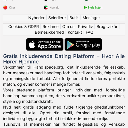
Kina
Kuwait
Hele listen
Nyheder
|
Svindlere
|
Butik
|
Meninger
Cookies & GDPR
|
Reklame
|
Om os
|
Privatliv
|
Brugsvilkår
|
Børnesikkerhed
|
Kontakt
|
FAQ
Gratis Inkluderende Dating Platform – Hvor Alle
Hører Hjemme
Velkommen til Handispace.org, det inkluderende fællesskab,
hvor mennesker med handicap forbinder til venskab, følgesskab
og meningsfulde forhold. Alle fortjener at finde deres perfekte
match, og evner kommer i mange former.
Vores støttende platform bringer individer med forskellige
handicap sammen og dem, der værdsætter unikke perspektiver,
styrke og modstandskraft.
Nyd helt gratis adgang med fulde tilgængelighedsfunktioner
designet til alle. Opret din profil, forbind med forstående
individer og byg ægte forhold i et ikke-dømmende miljø.
Tusindvis af mennesker har fundet følgesskab og venskab