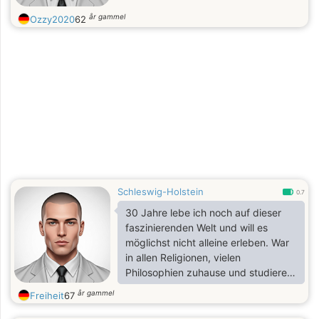
år gammel
Ozzy2020
62
Schleswig-Holstein
0.7
30 Jahre lebe ich noch auf dieser
faszinierenden Welt und will es
möglichst nicht alleine erleben. War
in allen Religionen, vielen
Philosophien zuhause und studiere
jetzt oft theor. Physik. Liebe die
år gammel
Freiheit
67
Kommunikation, Begegnung mit den
Mitmenschen und idealistisches,