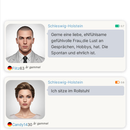
Schleswig-Holstein
0.7
Gerne eine liebe, eNfühlsame
gefühlvolle Frau,die Lust an
Gesprächen, Hobbys, hat. Die
Spontan und ehrlich ist.
år gammel
Flitz
63
Schleswig-Holstein
0.6
Ich sitze im Rollstuhl
år gammel
Candy14
30