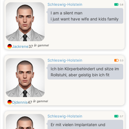
Schleswig-Holstein
altruistisches Streben, denn es muß
0.8
nichts mehr erreicht werden. Alles ist
I am a silent man
gegeben.
i just want have wife and kids family
år gammel
Jackrene
37
Schleswig-Holstein
0.3
Ich bin Körperbehindert und sitze im
Rollstuhl, aber geistig bin ich fit
år gammel
Djdennis
47
Schleswig-Holstein
0.7
Er mit vielen Implantaten und