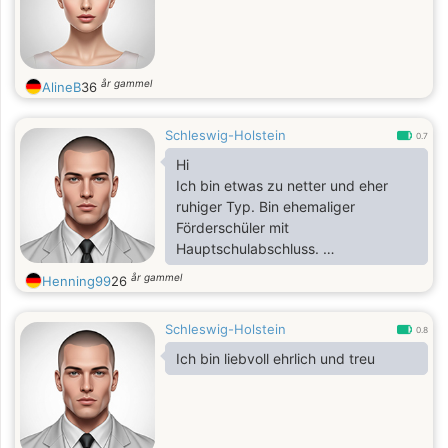
år gammel
AlineB
36
Schleswig-Holstein
0.7
Hi
Ich bin etwas zu netter und eher
ruhiger Typ. Bin ehemaliger
Förderschüler mit
Hauptschulabschluss.
Was tolles zu unternehmen und
år gammel
Henning99
26
ausgehen würde ich gerne mit dir.
Völlig unverbindlich. Alles kann
Schleswig-Holstein
nichts muss
0.8
Ich bin liebvoll ehrlich und treu