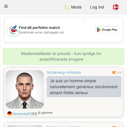
Handi Space
Toggle
Mode
Log ind
navigation
💖
Find dit perfekte match
💖
Download vores datingapp nu!
💕
💕
Medlemsbilleder er private - kun synlige for
autentificerede brugere
Schleswig-Holstein
0.5
Je suis un homme simple
naturellement généreux sincèrement
aimant fidèle sérieux
år gammel
Vincentp53
53