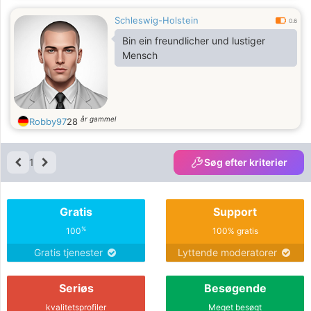
Schleswig-Holstein
0.6
Bin ein freundlicher und lustiger
Mensch
år gammel
Robby97
28
1
Søg efter kriterier
Gratis
Support
%
100
100% gratis
Gratis tjenester
Lyttende moderatorer
Seriøs
Besøgende
kvalitetsprofiler
Meget besøgt