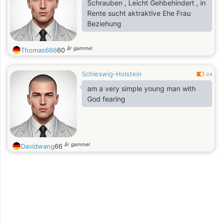
Schrauben , Leicht Gehbehindert , in
Rente sucht aktraktive Ehe Frau
Beziehung
år gammel
Thomas666
60
Schleswig-Holstein
0.4
am a very simple young man with
God fearing
år gammel
Davidwang
66