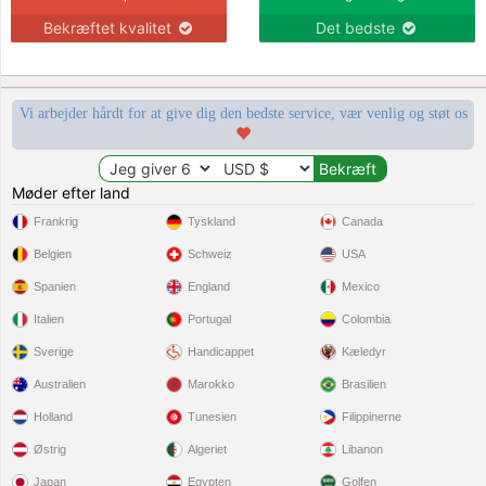
Bekræftet kvalitet
Det bedste
Vi arbejder hårdt for at give dig den bedste service, vær venlig og støt os
Møder efter land
Frankrig
Tyskland
Canada
Belgien
Schweiz
USA
Spanien
England
Mexico
Italien
Portugal
Colombia
Sverige
Handicappet
Kæledyr
Australien
Marokko
Brasilien
Holland
Tunesien
Filippinerne
Østrig
Algeriet
Libanon
Japan
Egypten
Golfen