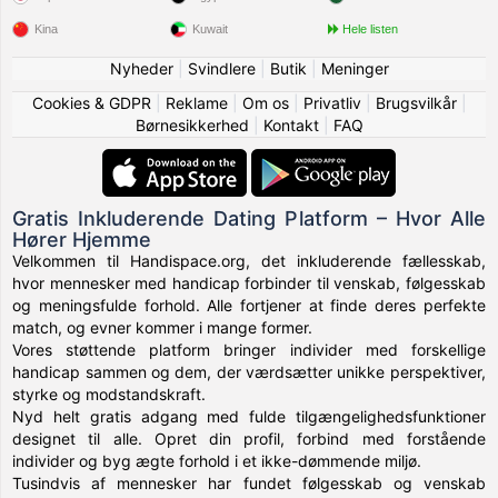
Kina
Kuwait
Hele listen
Nyheder
|
Svindlere
|
Butik
|
Meninger
Cookies & GDPR
|
Reklame
|
Om os
|
Privatliv
|
Brugsvilkår
|
Børnesikkerhed
|
Kontakt
|
FAQ
Gratis Inkluderende Dating Platform – Hvor Alle
Hører Hjemme
Velkommen til Handispace.org, det inkluderende fællesskab,
hvor mennesker med handicap forbinder til venskab, følgesskab
og meningsfulde forhold. Alle fortjener at finde deres perfekte
match, og evner kommer i mange former.
Vores støttende platform bringer individer med forskellige
handicap sammen og dem, der værdsætter unikke perspektiver,
styrke og modstandskraft.
Nyd helt gratis adgang med fulde tilgængelighedsfunktioner
designet til alle. Opret din profil, forbind med forstående
individer og byg ægte forhold i et ikke-dømmende miljø.
Tusindvis af mennesker har fundet følgesskab og venskab