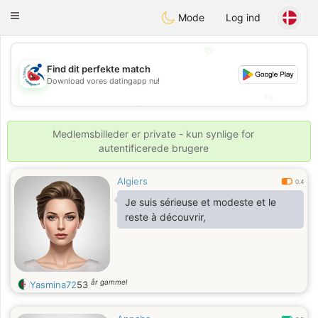
Handi Space
Toggle
Mode
Log ind
navigation
💖
Find dit perfekte match
💖
Download vores datingapp nu!
💕
💕
Medlemsbilleder er private - kun synlige for
autentificerede brugere
Algiers
0.4
Je suis sérieuse et modeste et le
reste à découvrir,
år gammel
Yasmina72
53