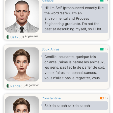
Annaba
0.8
Hi! I'm Seif (pronounced exactly like
the word 'safe'). I'm an
Environmental and Process
Engineering graduate. I’m not the
best at describing myself, so I’ll let
you discover who I am on your own
år gammel
Saif23
31
because the best things in life
happen spontaneously. .
Souk Ahras
0.7
Gentille, souriante, quelque fois
chiante, j'aime la nature les animaux,
les gens, pas facile de parler de soit.
venez faires ma connaissances,
vous n'allait pas le regretter, vous
avez rien à perdre
år gammel
Zenda
53
Constantine
0.3
Skikda sabah skikda sabah