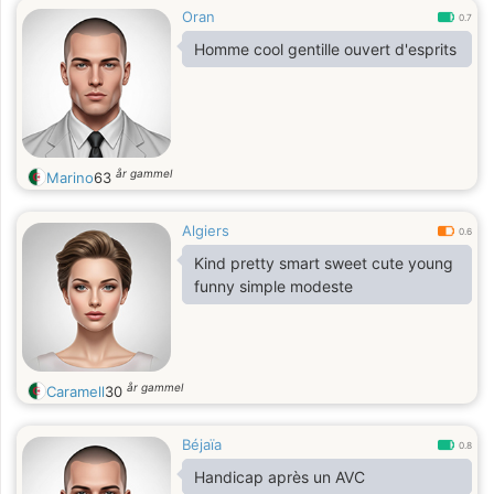
Oran
0.7
Homme cool gentille ouvert d'esprits
år gammel
Marino
63
Algiers
0.6
Kind pretty smart sweet cute young
funny simple modeste
år gammel
Caramell
30
Béjaïa
0.8
Handicap après un AVC