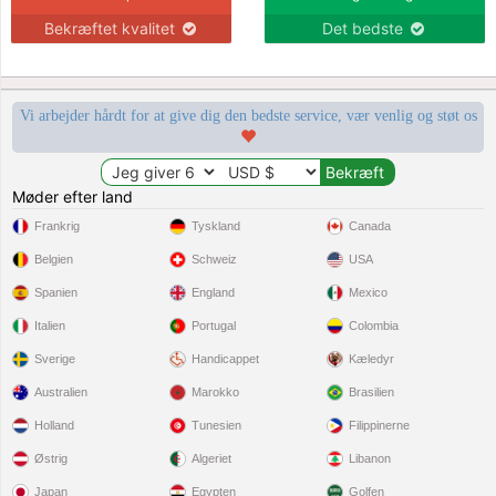
Bekræftet kvalitet
Det bedste
Vi arbejder hårdt for at give dig den bedste service, vær venlig og støt os
Møder efter land
Frankrig
Tyskland
Canada
Belgien
Schweiz
USA
Spanien
England
Mexico
Italien
Portugal
Colombia
Sverige
Handicappet
Kæledyr
Australien
Marokko
Brasilien
Holland
Tunesien
Filippinerne
Østrig
Algeriet
Libanon
Japan
Egypten
Golfen