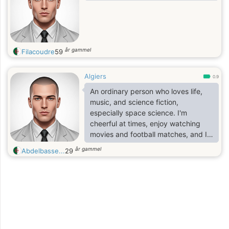
år gammel
Filacoudre
59
Algiers
0.9
An ordinary person who loves life,
music, and science fiction,
especially space science. I'm
cheerful at times, enjoy watching
movies and football matches, and I
don't have any bad habits like
år gammel
Abdelbasse...
29
drinking or smoking.