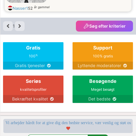
år gammel
Nasser1
52
1
Søg efter kriterier
Gratis
Support
%
100
100% gratis
Gratis tjenester
Lyttende moderatorer
Seriøs
Besøgende
kvalitetsprofiler
Meget besøgt
Bekræftet kvalitet
Det bedste
Vi arbejder hårdt for at give dig den bedste service, vær venlig og støt os