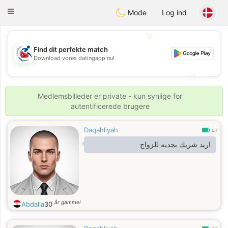
Handi Space
Toggle
Mode
Log ind
navigation
💖
Find dit perfekte match
Download vores datingapp nu!
💖
💕
💕
Medlemsbilleder er private - kun synlige for
autentificerede brugere
Daqahliyah
0.7
اريد شريك بجديه للزواج
år gammel
Abdalla
30