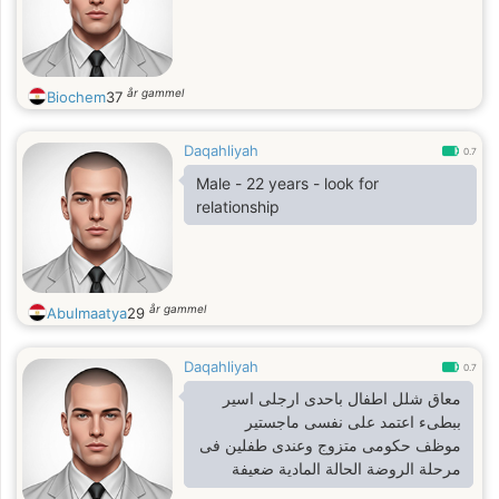
år gammel
Biochem
37
Daqahliyah
0.7
Male - 22 years - look for
relationship
år gammel
Abulmaatya
29
Daqahliyah
0.7
معاق شلل اطفال باحدى ارجلى اسير
ببطىء اعتمد على نفسى ماجستير
موظف حكومى متزوج وعندى طفلين فى
مرحلة الروضة الحالة المادية ضعيفة