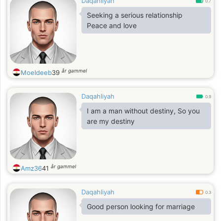
Daqahliyah
0.7
Seeking a serious relationship
Peace and love
år gammel
Moeldeeb
39
Daqahliyah
0.9
I am a man without destiny, So you
are my destiny
år gammel
Amz36
41
Daqahliyah
0.3
Good person looking for marriage