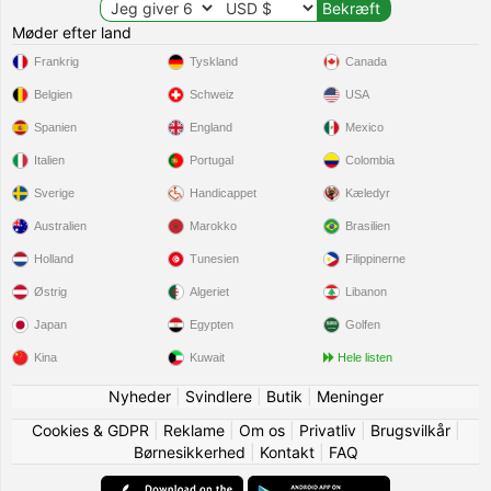
Møder efter land
Frankrig
Tyskland
Canada
Belgien
Schweiz
USA
Spanien
England
Mexico
Italien
Portugal
Colombia
Sverige
Handicappet
Kæledyr
Australien
Marokko
Brasilien
Holland
Tunesien
Filippinerne
Østrig
Algeriet
Libanon
Japan
Egypten
Golfen
Kina
Kuwait
Hele listen
Nyheder
|
Svindlere
|
Butik
|
Meninger
Cookies & GDPR
|
Reklame
|
Om os
|
Privatliv
|
Brugsvilkår
|
Børnesikkerhed
|
Kontakt
|
FAQ