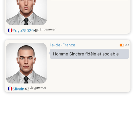
år gammel
Yoyo75020
49
Île-de-France
0.3
Homme Sincère fidèle et sociable
år gammel
Silvain
43