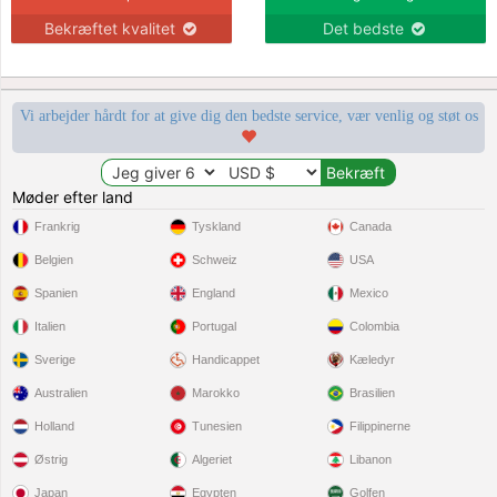
Bekræftet kvalitet
Det bedste
Vi arbejder hårdt for at give dig den bedste service, vær venlig og støt os
Møder efter land
Frankrig
Tyskland
Canada
Belgien
Schweiz
USA
Spanien
England
Mexico
Italien
Portugal
Colombia
Sverige
Handicappet
Kæledyr
Australien
Marokko
Brasilien
Holland
Tunesien
Filippinerne
Østrig
Algeriet
Libanon
Japan
Egypten
Golfen