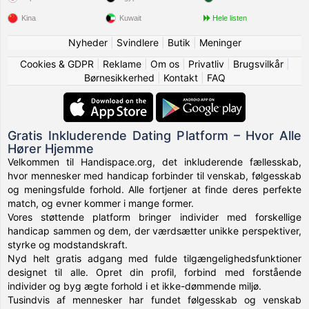
Kina
Kuwait
Hele listen
Nyheder
|
Svindlere
|
Butik
|
Meninger
Cookies & GDPR
|
Reklame
|
Om os
|
Privatliv
|
Brugsvilkår
|
Børnesikkerhed
|
Kontakt
|
FAQ
Gratis Inkluderende Dating Platform – Hvor Alle
Hører Hjemme
Velkommen til Handispace.org, det inkluderende fællesskab,
hvor mennesker med handicap forbinder til venskab, følgesskab
og meningsfulde forhold. Alle fortjener at finde deres perfekte
match, og evner kommer i mange former.
Vores støttende platform bringer individer med forskellige
handicap sammen og dem, der værdsætter unikke perspektiver,
styrke og modstandskraft.
Nyd helt gratis adgang med fulde tilgængelighedsfunktioner
designet til alle. Opret din profil, forbind med forstående
individer og byg ægte forhold i et ikke-dømmende miljø.
Tusindvis af mennesker har fundet følgesskab og venskab