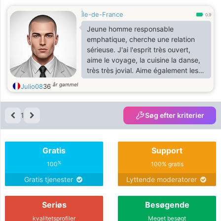
Île-de-France
0.9
Jeune homme responsable
emphatique, cherche une relation
sérieuse. J'ai l'esprit très ouvert,
aime le voyage, la cuisine la danse,
très très jovial. Aime également les
questions d'actualité. Suis à fond
år gammel
Julio08
36
dans une relation lorsque j'y suis.
Cependant j'aime pas les prises de
tête.
1
Søg efter kriterier
Gratis
Support
%
100
100% gratis
Gratis tjenester
Lyttende moderatorer
Seriøs
Besøgende
kvalitetsprofiler
Meget besøgt