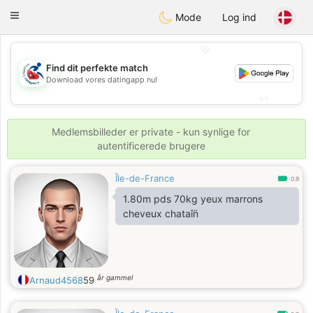
Handi Space
Toggle
Mode
Log ind
navigation
💖
Find dit perfekte match
💖
Download vores datingapp nu!
💕
💕
Medlemsbilleder er private - kun synlige for
autentificerede brugere
Île-de-France
0.9
1.80m pds 70kg yeux marrons
cheveux chataîn̈
år gammel
Arnaud4568
59