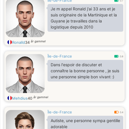
Île-de-France
0.7
Je m appel Ronald j'ai 33 ans et je
suis originaire de la Martinique et la
Guyane je travailles dans la
logistique depuis 2010
år gammel
Ronalld
34
Île-de-France
0.8
Dans l'espoir de discuter et
connaître la bonne personne , je suis
une personne simple bon vivant :)
år gammel
Mehdius
40
Île-de-France
0.4
Autiste, une personne sympa gentille
adorable