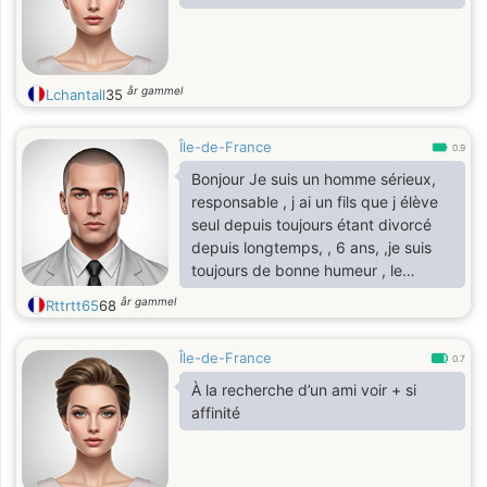
år gammel
Lchantall
35
Île-de-France
0.9
Bonjour Je suis un homme sérieux,
responsable , j ai un fils que j élève
seul depuis toujours étant divorcé
depuis longtemps, , 6 ans, ,je suis
toujours de bonne humeur , le
mauvais caractère n est absolument
år gammel
Rttrtt65
68
pas dans mes gênes , je suis
toujours poli et respectueuxet très
Île-de-France
sportif depuis toujours Mon
0.7
exfemme était elle même
À la recherche d’un ami voir + si
handicapée nous sommes restés 20
affinité
ans ,