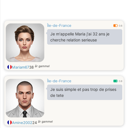
Île-de-France
0.6
Je m'appelle Maria j'ai 32 ans je
cherche relation serieuse
år gammel
Mariam67
38
Île-de-France
0.8
Je suis simple et pas trop de prises
de tete
år gammel
Amine2002
24