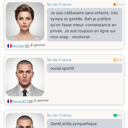
Île-de-France
0.3
Je suis célibataire sans enfants, très
sympa et gentille. Bah je préfère
qu'on fasse mieux connaissance en
privée. Je suis toujours en ligne sur
mon snap : nicolrorsh
år gammel
Nicoler
32
Île-de-France
0.1
social sportif
år gammel
Pavard21
29
Île-de-France
0.7
Gentil,drôle,sympathique