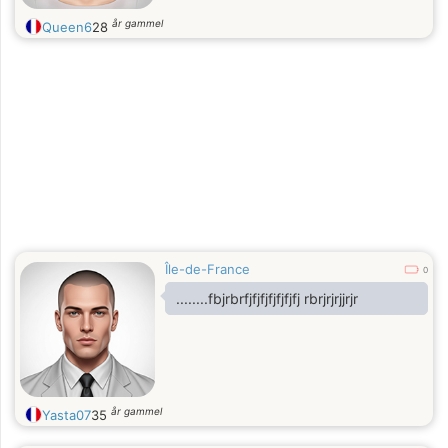
år gammel
Queen6
28
Île-de-France
0
........fbjrbrfjfjfjfjfjfjfj rbrjrjrjjrjr
år gammel
Yasta07
35