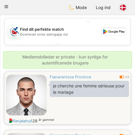
Handi Space
Toggle
Mode
Log ind
navigation
💖
💖
Find dit perfekte match
Download vores datingapp nu!
💕
💕
Medlemsbilleder er private - kun synlige for
autentificerede brugere
Fianarantsoa Province
0.5
je cherche une femme sérieuse pour
le mariage
år gammel
Ranjalahy6
28