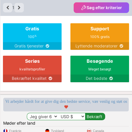
1
Søg efter kriterier
Gratis
Support
%
100
100% gratis
Gratis tjenester
Lyttende moderatorer
Seriøs
Besøgende
kvalitetsprofiler
Meget besøgt
Bekræftet kvalitet
Det bedste
Vi arbejder hårdt for at give dig den bedste service, vær venlig og støt os
Møder efter land
Frankrig
Tyskland
Canada