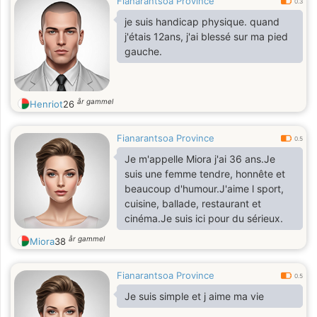
Fianarantsoa Province
0.3
je suis handicap physique. quand
j'étais 12ans, j'ai blessé sur ma pied
gauche.
år gammel
Henriot
26
Fianarantsoa Province
0.5
Je m'appelle Miora j'ai 36 ans.Je
suis une femme tendre, honnête et
beaucoup d'humour.J'aime l sport,
cuisine, ballade, restaurant et
cinéma.Je suis ici pour du sérieux.
år gammel
Miora
38
Fianarantsoa Province
0.5
Je suis simple et j aime ma vie