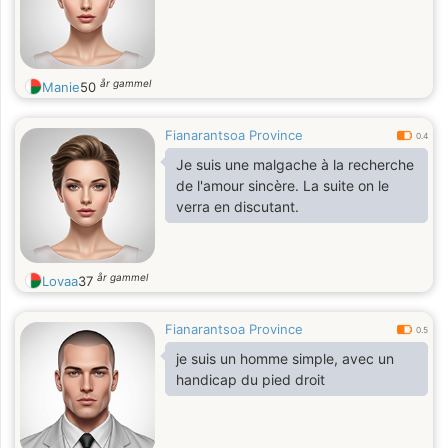
år gammel
Manie
50
Fianarantsoa Province
0.4
Je suis une malgache à la recherche
de l'amour sincère. La suite on le
verra en discutant.
år gammel
Lovaa
37
Fianarantsoa Province
0.5
je suis un homme simple, avec un
handicap du pied droit