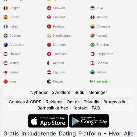
Belgien
Schweiz
USA
Spanien
England
Mexico
Italien
Portugal
Colombia
Sverige
Handicappet
Kæledyr
Australien
Marokko
Brasilien
Holland
Tunesien
Filippinerne
Østrig
Algeriet
Libanon
Japan
Egypten
Golfen
Kina
Kuwait
Hele listen
Nyheder
|
Svindlere
|
Butik
|
Meninger
Cookies & GDPR
|
Reklame
|
Om os
|
Privatliv
|
Brugsvilkår
|
Børnesikkerhed
|
Kontakt
|
FAQ
Gratis Inkluderende Dating Platform – Hvor Alle