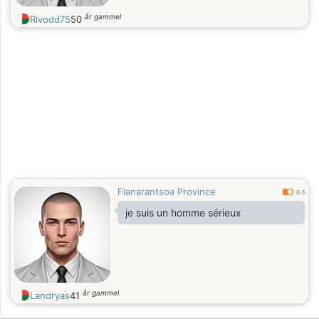
år gammel
Rivodd75
50
Fianarantsoa Province
0.3
je suis un homme sérieux
år gammel
Landryas
41