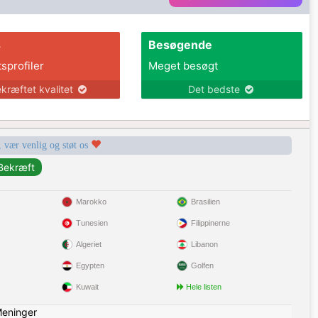
s
Besøgende
tsprofiler
Meget besøgt
kræftet kvalitet
Det bedste
, vær venlig og støt os
Marokko
Brasilien
Tunesien
Filippinerne
Algeriet
Libanon
Egypten
Golfen
Kuwait
Hele listen
eninger