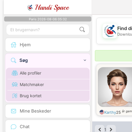
Handi Space
Paris 2026-08-06 05:32
Find d
Downloa
Hjem
Søg
Alle profiler
Matchmaker
Brug kortet
Mine Beskeder
år gam
Karthy
25
Chat
1