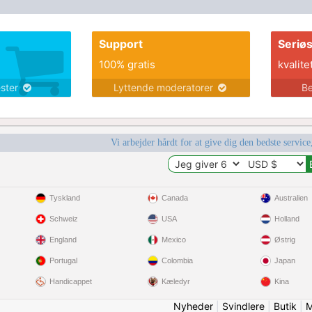
Support
Seriø
100% gratis
kvalite
ester
Lyttende moderatorer
Be
Vi arbejder hårdt for at give dig den bedste service
Tyskland
Canada
Australien
Schweiz
USA
Holland
England
Mexico
Østrig
Portugal
Colombia
Japan
Handicappet
Kæledyr
Kina
Nyheder
|
Svindlere
|
Butik
|
M