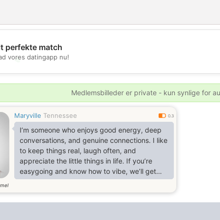
it perfekte match
d vores datingapp nu!
💖
💕
Medlemsbilleder er private - kun synlige for a
Maryville
Tennessee
0.3
I’m someone who enjoys good energy, deep
conversations, and genuine connections. I like
to keep things real, laugh often, and
appreciate the little things in life. If you’re
easygoing and know how to vibe, we’ll get
along just fine.
mel