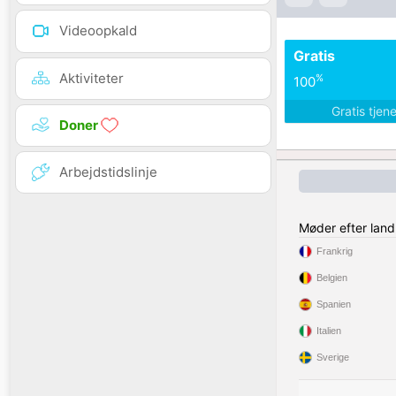
Videoopkald
Gratis
Aktiviteter
%
100
Gratis tjen
Doner
Arbejdstidslinje
Møder efter land
Frankrig
Belgien
Spanien
Italien
Sverige