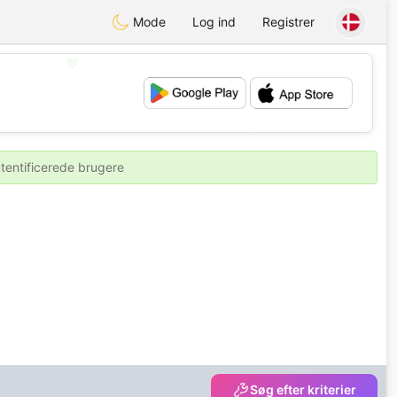
Mode
Log ind
Registrer
💖
💕
utentificerede brugere
Søg efter kriterier