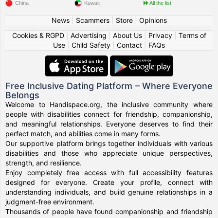
China
Kuwait
All the list
News
|
Scammers
|
Store
|
Opinions
Cookies & RGPD
|
Advertising
|
About Us
|
Privacy
|
Terms of
Use
|
Child Safety
|
Contact
|
FAQs
Free Inclusive Dating Platform – Where Everyone
Belongs
Welcome to Handispace.org, the inclusive community where
people with disabilities connect for friendship, companionship,
and meaningful relationships. Everyone deserves to find their
perfect match, and abilities come in many forms.
Our supportive platform brings together individuals with various
disabilities and those who appreciate unique perspectives,
strength, and resilience.
Enjoy completely free access with full accessibility features
designed for everyone. Create your profile, connect with
understanding individuals, and build genuine relationships in a
judgment-free environment.
Thousands of people have found companionship and friendship