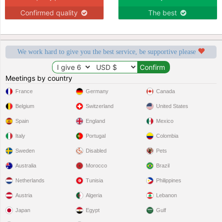
Confirmed quality
The best
We work hard to give you the best service, be supportive please
Meetings by country
France
Germany
Canada
Belgium
Switzerland
United States
Spain
England
Mexico
Italy
Portugal
Colombia
Sweden
Disabled
Pets
Australia
Morocco
Brazil
Netherlands
Tunisia
Philippines
Austria
Algeria
Lebanon
Japan
Egypt
Gulf