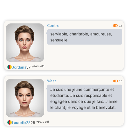
Centre
0.5
serviable, charitable, amoureuse,
sensuelle
years old
Jordana
57
West
0.5
Je suis une jeune commerçante et
étudiante. Je suis responsable et
engagée dans ce que je fais. J'aime
le chant, le voyage et le bénévolat.
years old
Laurelle28
25