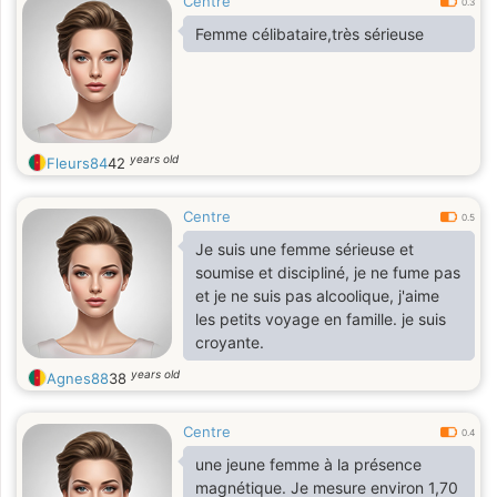
Centre
0.3
Femme célibataire,très sérieuse
years old
Fleurs84
42
Centre
0.5
Je suis une femme sérieuse et
soumise et discipliné, je ne fume pas
et je ne suis pas alcoolique, j'aime
les petits voyage en famille. je suis
croyante.
years old
Agnes88
38
Centre
0.4
une jeune femme à la présence
magnétique. Je mesure environ 1,70