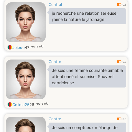
Central
0.5
je recherche une relation sérieuse,
j'aime la nature le jardinage
years old
Jojoue
47
Centre
0.5
Je suis une femme souriante aimable
attentionné et soumise. Souvent
capricieuse
years old
Celime25
26
Centre
0.3
Je suis un somptueux mélange de