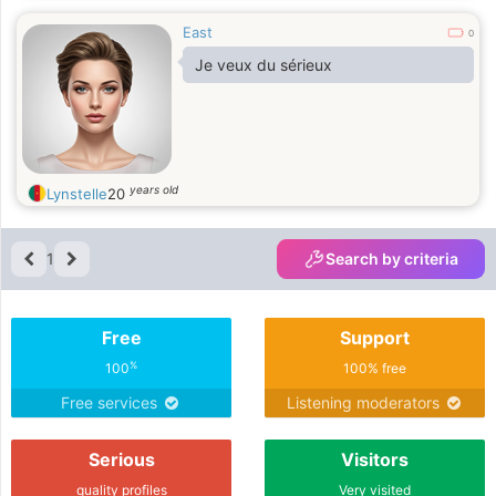
East
0
Je veux du sérieux
years old
Lynstelle
20
1
Search by criteria
Free
Support
%
100
100% free
Free services
Listening moderators
Serious
Visitors
quality profiles
Very visited