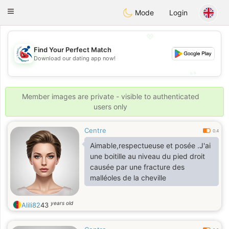
Handi Space
Toggle
Mode
Login
navigation
💖
Find Your Perfect Match
💖
Download our dating app now!
💕
💕
Member images are private - visible to authenticated
users only
Centre
0.4
Aimable,respectueuse et posée .J'ai
une boitille au niveau du pied droit
causée par une fracture des
malléoles de la cheville
years old
Alili82
43