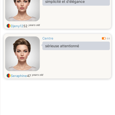
simplicité et d'élégance
years old
Djeny12
52
Centre
0.5
sérieuse attentionné
years old
Seraphine
47