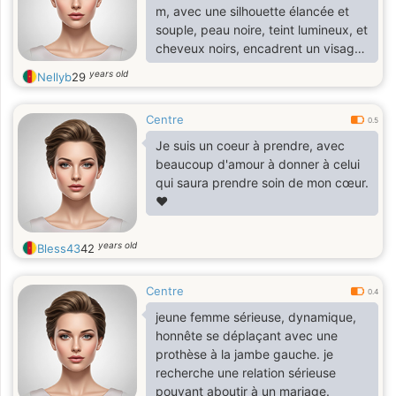
m, avec une silhouette élancée et
souple, peau noire, teint lumineux, et
cheveux noirs, encadrent un visage
expressif et harmonieux.
years old
Nellyb
29
Centre
0.5
Je suis un coeur à prendre, avec
beaucoup d'amour à donner à celui
qui saura prendre soin de mon cœur.
♥️
years old
Bless43
42
Centre
0.4
jeune femme sérieuse, dynamique,
honnête se déplaçant avec une
prothèse à la jambe gauche. je
recherche une relation sérieuse
pouvant aboutir à un mariage.