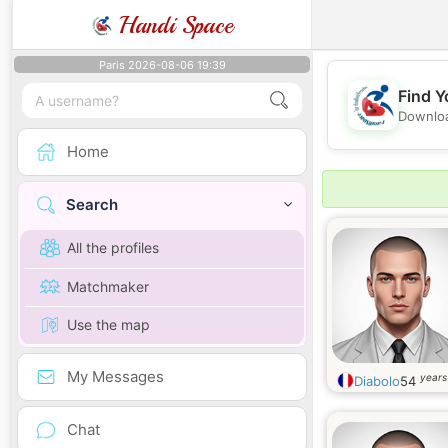
Handi Space
Paris 2026-08-06 19:39
Find Y
Downloa
Home
Search
All the profiles
Matchmaker
Use the map
My Messages
years
Diabolo
54
Chat