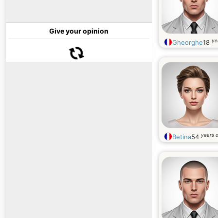
Give your opinion
ye
Gheorghe
18
years o
Betina
54