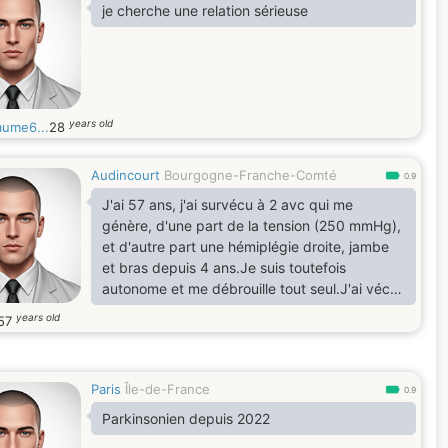
je cherche une relation sérieuse
years old
aume6...
28
Audincourt
Bourgogne-Franche-Comté
0.9
J'ai 57 ans, j'ai survécu à 2 avc qui me
génère, d'une part de la tension (250 mmHg),
et d'autre part une hémiplégie droite, jambe
et bras depuis 4 ans.Je suis toutefois
autonome et me débrouille tout seul.J'ai vécu
un mariage, un pacs, et je suis désormais libre
years old
57
et célibataire. Après 7 ans tout seul, je suis
maintenant décidé à rompre le célibat, et
recherche une femme douce, gentille et
Paris
Île-de-France
romantique, prête elle aussi aux mêmes
0.9
concessions, à ma vitesse, toutefois.
Parkinsonien depuis 2022