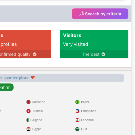
partager les bons moments comme le
mauvais…
Search by criteria
us
Visitors
 profiles
Very visited
nfirmed quality
The best
 supportive please
Morocco
Brazil
s
Tunisia
Philippines
Algeria
Lebanon
Egypt
Gulf