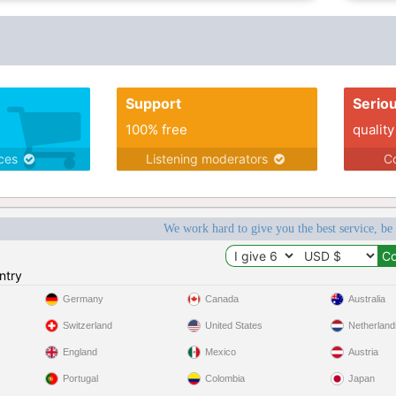
Support
Serio
100% free
quality
ices
Listening moderators
Co
We work hard to give you the best service, be
ntry
Germany
Canada
Australia
Switzerland
United States
Netherland
England
Mexico
Austria
Portugal
Colombia
Japan