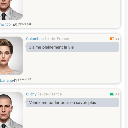
years old
DA3721
45
Colombes
Île-de-France
0.4
J'aime pleinement la vie
years old
banana
41
Clichy
Île-de-France
0.8
Venez me parler pour en savoir plus