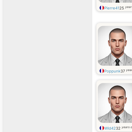
year
Pierre41
25
year
Poppunk
37
years o
Wld42
32