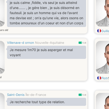
je suis calme ,fidéle, vis seul je suis atteind
d'une....... , je gére bien , je suis désormé en
fauteuil. je suis un homme qui va de l'avant
ma devise est ; on'a qu'une vie, alors osons on
tombe amoureux d'un coeur et non d'un corps
ars old
Guill
Villenave-d ornon
Nouvelle-Aquitaine
0.8
Je mesure 1m70 je suis asperger et mal
voyant
ld
Piotr
Saint-Denis
Île-de-France
0.8
Je recherche tout type de relation.