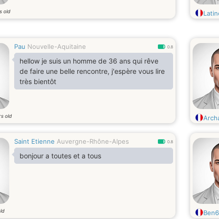
s old
Lati
Pau
Nouvelle-Aquitaine
0.8
hellow je suis un homme de 36 ans qui rêve
de faire une belle rencontre, j'espère vous lire
très bientôt
s old
Arch
Saint Etienne
Auvergne-Rhône-Alpes
0.8
bonjour a toutes et a tous
ld
Ben6