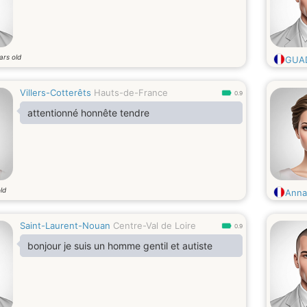
ars old
GUA
Villers-Cotterêts
Hauts-de-France
0.9
attentionné honnête tendre
ld
Anna
Saint-Laurent-Nouan
Centre-Val de Loire
0.9
bonjour je suis un homme gentil et autiste