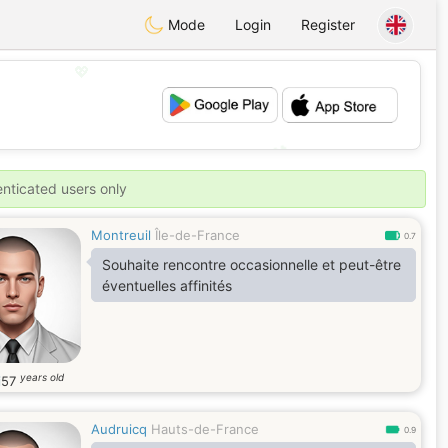
Mode
Login
Register
💖
💕
enticated users only
Montreuil
Île-de-France
0.7
Souhaite rencontre occasionnelle et peut-être
éventuelles affinités
years old
i
57
Audruicq
Hauts-de-France
0.9