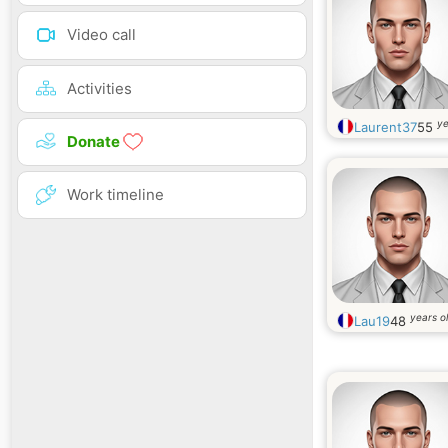
Video call
Activities
ye
Laurent37
55
Donate
Work timeline
years o
Lau19
48