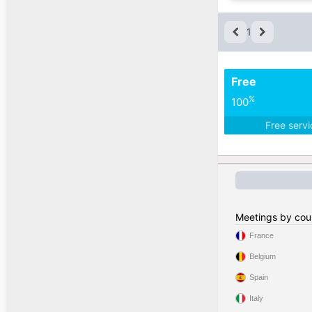
1
Free
%
100
Free serv
Meetings by cou
France
Belgium
Spain
Italy