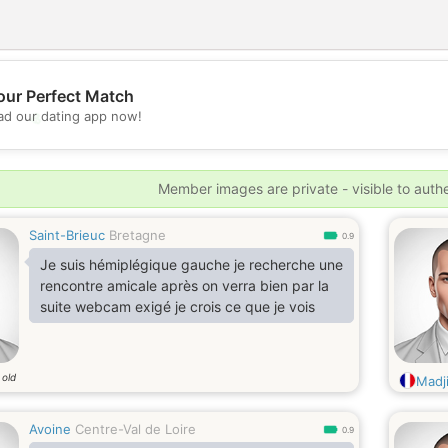
our Perfect Match
💖
d our dating app now!
💕
Member images are private - visible to auth
Saint-Brieuc
Bretagne
0.9
Je suis hémiplégique gauche je recherche une
rencontre amicale après on verra bien par la
suite webcam exigé je crois ce que je vois
 old
Madj
Avoine
Centre-Val de Loire
0.9