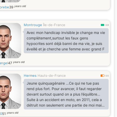
years old
norebe
39
Montrouge
Île-de-France
0.9
Avec mon handicap invisible je change ma vie
complètement,surtout les faux gens
hypocrites sont déjà banni de ma vie, je suis
éveillé et je cherche une femme avec grand F
years old
angel
47
Hermes
Hauts-de-France
0.5
Jeune quinquagénaire …Ce qui ne tue pas
rend plus fort. Pour avancer, il faut regarder
devant surtout quand on a plus l’équilibre…
Suite à un accident en moto, en 2011, cela a
détruit non seulement une partie de moi mais
aussi ma famille. Divorcé depuis 2019, je
years old
0
51
souhaiterais trouver une compagne afin de