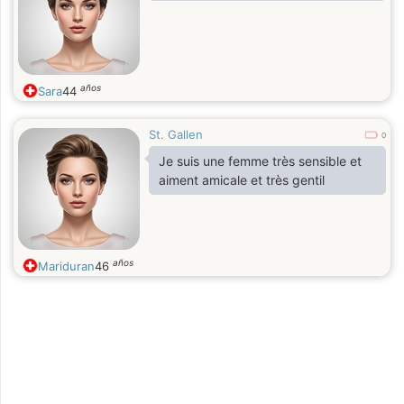
años
Sara
44
St. Gallen
0
Je suis une femme très sensible et
aiment amicale et très gentil
años
Mariduran
46