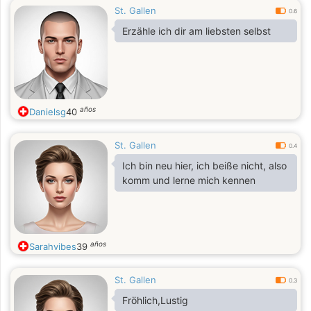
St. Gallen
0.6
Erzähle ich dir am liebsten selbst
años
Danielsg
40
St. Gallen
0.4
Ich bin neu hier, ich beiße nicht, also
komm und lerne mich kennen
años
Sarahvibes
39
St. Gallen
0.3
Fröhlich,Lustig