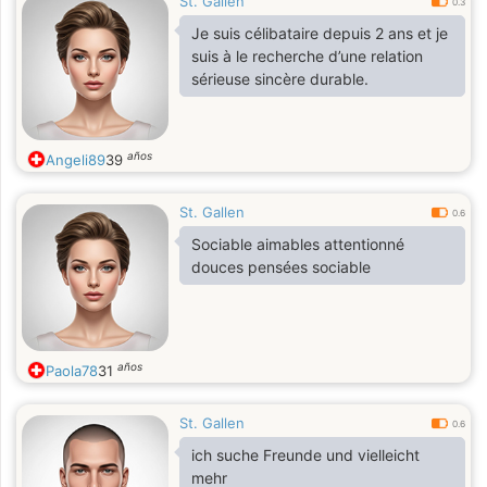
St. Gallen
0.3
Je suis célibataire depuis 2 ans et je
suis à le recherche d’une relation
sérieuse sincère durable.
años
Angeli89
39
St. Gallen
0.6
Sociable aimables attentionné
douces pensées sociable
años
Paola78
31
St. Gallen
0.6
ich suche Freunde und vielleicht
mehr