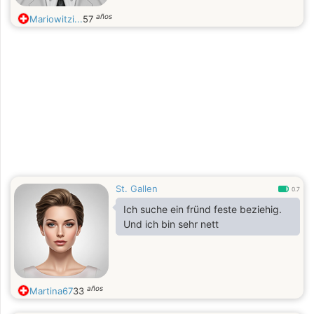
años
Mariowitzi...
57
St. Gallen
0.7
Ich suche ein fründ feste beziehig.
Und ich bin sehr nett
años
Martina67
33