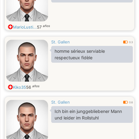
años
MarioLusti...
57
St. Gallen
0.3
homme sérieux serviable
respectueux fidèle
años
Kiko35
56
St. Gallen
0.6
Ich bin ein junggebliebener Mann
und leider im Rollstuhl