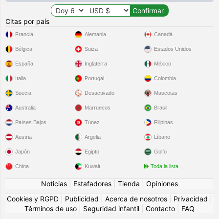
Citas por país
Francia
Alemania
Canadá
Bélgica
Suiza
Estados Unidos
España
Inglaterra
México
Italia
Portugal
Colombia
Suecia
Desactivado
Mascotas
Australia
Marruecos
Brasil
Países Bajos
Túnez
Filipinas
Austria
Argelia
Líbano
Japón
Egipto
Golfo
China
Kuwait
Toda la lista
Noticias
|
Estafadores
|
Tienda
|
Opiniones
Cookies y RGPD
|
Publicidad
|
Acerca de nosotros
|
Privacidad
|
Términos de uso
|
Seguridad infantil
|
Contacto
|
FAQ