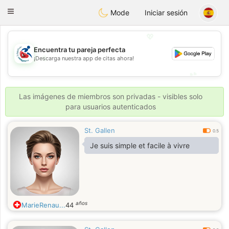
Handi Space
Toggle
Mode
Iniciar sesión
navigation
💖
Encuentra tu pareja perfecta
💖
¡Descarga nuestra app de citas ahora!
💕
💕
Las imágenes de miembros son privadas - visibles solo
para usuarios autenticados
St. Gallen
0.5
Je suis simple et facile à vivre
años
MarieRenau...
44