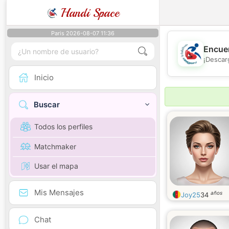
Handi Space
Paris 2026-08-07 11:36
Encuen
¡Descar
Inicio
Buscar
Todos los perfiles
Matchmaker
Usar el mapa
Mis Mensajes
años
Joy25
34
Chat