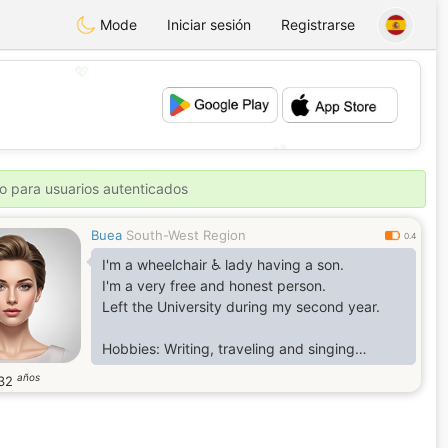
Mode
Iniciar sesión
Registrarse
💖
💕
o para usuarios autenticados
Buea
South-West Region
0.4
I'm a wheelchair ♿ lady having a son.
I'm a very free and honest person.
Left the University during my second year.
Hobbies: Writing, traveling and singing
años
32