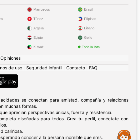
Marruecos
Brasil
os
Túnez
Filipinas
Argelia
Líbano
Egipto
Golfo
Kuwait
Toda la lista
|
Opiniones
nos de uso
|
Seguridad infantil
|
Contacto
|
FAQ
pacidades se conectan para amistad, compañía y relaciones
 en muchas formas.
ue aprecian perspectivas únicas, fuerza y resistencia.
ompleta diseñadas para todos. Crea tu perfil, conéctate con
ios.
d cariñosa.
Assistance
sperando conocer a la persona increíble que eres.