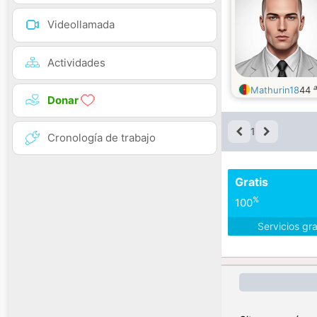
Videollamada
Actividades
Mathurin18
44
Donar
1
Cronología de trabajo
Gratis
%
100
Servicios gr