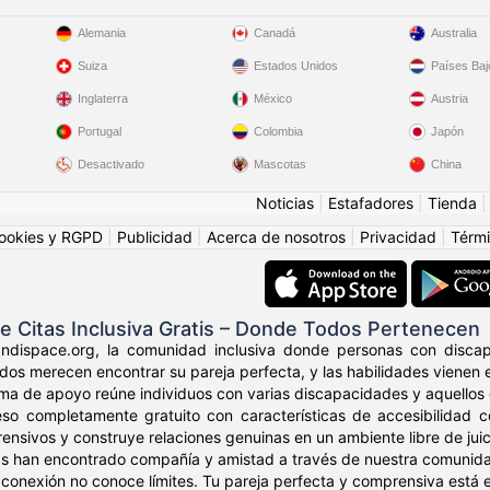
Alemania
Canadá
Australia
Suiza
Estados Unidos
Países Baj
Inglaterra
México
Austria
Portugal
Colombia
Japón
Desactivado
Mascotas
China
Noticias
|
Estafadores
|
Tienda
ookies y RGPD
|
Publicidad
|
Acerca de nosotros
|
Privacidad
|
Térmi
e Citas Inclusiva Gratis – Donde Todos Pertenecen
ndispace.org, la comunidad inclusiva donde personas con disca
Todos merecen encontrar su pareja perfecta, y las habilidades vienen
ma de apoyo reúne individuos con varias discapacidades y aquellos q
eso completamente gratuito con características de accesibilidad c
ensivos y construye relaciones genuinas en un ambiente libre de juic
as han encontrado compañía y amistad a través de nuestra comunida
conexión no conoce límites. Tu pareja perfecta y comprensiva está e