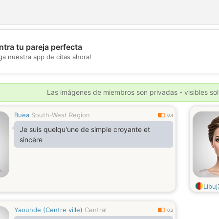
tra tu pareja perfecta
💖
ga nuestra app de citas ahora!
💕
Las imágenes de miembros son privadas - visibles sol
Buea
South-West Region
0.4
Je suis quelqu'une de simple croyante et
sincère
Libuj
Yaounde (Centre ville)
Central
0.3