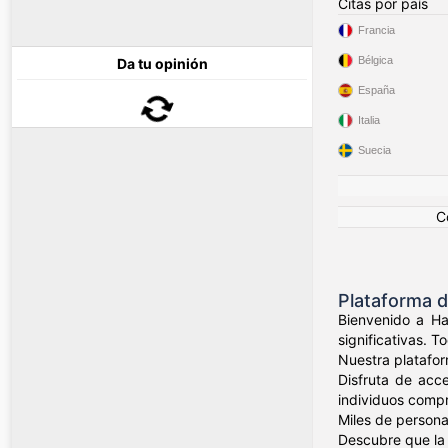
Citas por país
Francia
Bélgica
Da tu opinión
España
Italia
Suecia
C
Plataforma d
Bienvenido a Ha
significativas. 
Nuestra platafor
Disfruta de acc
individuos compr
Miles de person
Descubre que la 