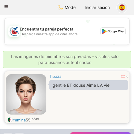
Handi Space
Toggle
Mode
Iniciar sesión
navigation
💖
Encuentra tu pareja perfecta
¡Descarga nuestra app de citas ahora!
💖
💕
💕
Las imágenes de miembros son privadas - visibles solo
para usuarios autenticados
Tipaza
0
gentile ET douse Aime LA vie
años
Yamina
55