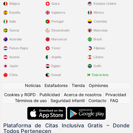
Bélgica
Suiza
Estados Unidos
España
Inglaterra
México
Italia
Portugal
Colombia
Suecia
Desactivado
Mascotas
Australia
Marruecos
Brasil
Países Bajos
Túnez
Filipinas
Austria
Argelia
Líbano
Japón
Egipto
Golfo
China
Kuwait
Toda la lista
Noticias
|
Estafadores
|
Tienda
|
Opiniones
Cookies y RGPD
|
Publicidad
|
Acerca de nosotros
|
Privacidad
|
Términos de uso
|
Seguridad infantil
|
Contacto
|
FAQ
Plataforma de Citas Inclusiva Gratis – Donde
Todos Pertenecen