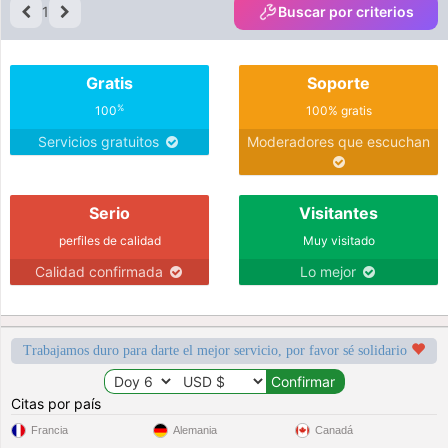
1
Buscar por criterios
Gratis
Soporte
%
100
100% gratis
Servicios gratuitos
Moderadores que escuchan
Serio
Visitantes
perfiles de calidad
Muy visitado
Calidad confirmada
Lo mejor
Trabajamos duro para darte el mejor servicio, por favor sé solidario
Citas por país
Francia
Alemania
Canadá