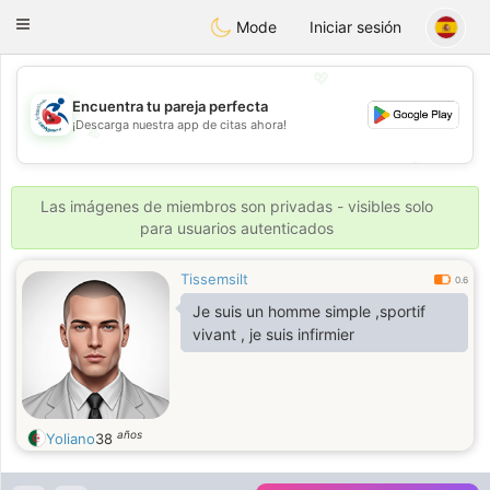
Handi Space
Toggle
Mode
Iniciar sesión
navigation
💖
Encuentra tu pareja perfecta
¡Descarga nuestra app de citas ahora!
💖
💕
💕
Las imágenes de miembros son privadas - visibles solo
para usuarios autenticados
Tissemsilt
0.6
Je suis un homme simple ,sportif
vivant , je suis infirmier
años
Yoliano
38