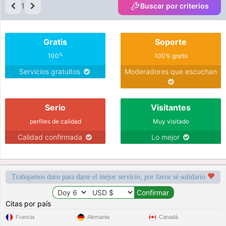
1
Buscar por criterios
Gratis
Soporte
%
100
100% gratis
Servicios gratuitos
Moderadores que escuchan
Serio
Visitantes
perfiles de calidad
Muy visitado
Calidad confirmada
Lo mejor
Trabajamos duro para darte el mejor servicio, por favor sé solidario
Citas por país
Francia
Alemania
Canadá