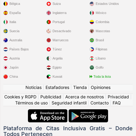
Bélgica
Suiza
Estados Unidos
España
Inglaterra
México
Italia
Portugal
Colombia
Suecia
Desactivado
Mascotas
Australia
Marruecos
Brasil
Países Bajos
Túnez
Filipinas
Austria
Argelia
Líbano
Japón
Egipto
Golfo
China
Kuwait
Toda la lista
Noticias
|
Estafadores
|
Tienda
|
Opiniones
Cookies y RGPD
|
Publicidad
|
Acerca de nosotros
|
Privacidad
|
Términos de uso
|
Seguridad infantil
|
Contacto
|
FAQ
Plataforma de Citas Inclusiva Gratis – Donde
Todos Pertenecen