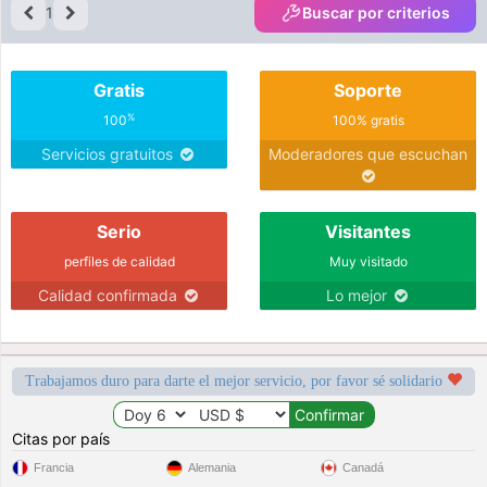
1
Buscar por criterios
Gratis
Soporte
%
100
100% gratis
Servicios gratuitos
Moderadores que escuchan
Serio
Visitantes
perfiles de calidad
Muy visitado
Calidad confirmada
Lo mejor
Trabajamos duro para darte el mejor servicio, por favor sé solidario
Citas por país
Francia
Alemania
Canadá