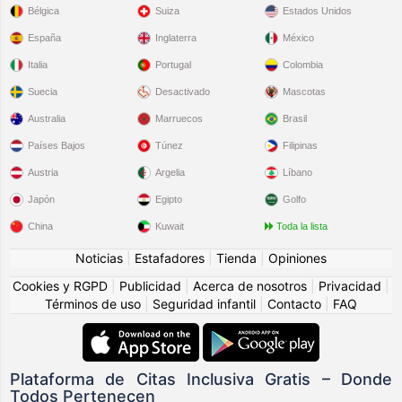
Bélgica
Suiza
Estados Unidos
España
Inglaterra
México
Italia
Portugal
Colombia
Suecia
Desactivado
Mascotas
Australia
Marruecos
Brasil
Países Bajos
Túnez
Filipinas
Austria
Argelia
Líbano
Japón
Egipto
Golfo
China
Kuwait
Toda la lista
Noticias
|
Estafadores
|
Tienda
|
Opiniones
Cookies y RGPD
|
Publicidad
|
Acerca de nosotros
|
Privacidad
|
Términos de uso
|
Seguridad infantil
|
Contacto
|
FAQ
Plataforma de Citas Inclusiva Gratis – Donde
Todos Pertenecen