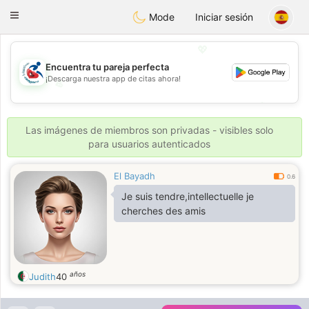
Handi Space
Toggle
Mode
Iniciar sesión
navigation
💖
Encuentra tu pareja perfecta
¡Descarga nuestra app de citas ahora!
💖
💕
💕
Las imágenes de miembros son privadas - visibles solo
para usuarios autenticados
El Bayadh
0.6
Je suis tendre,intellectuelle je
cherches des amis
años
Judith
40