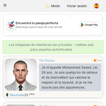
Handi Space
Toggle
Mode
Iniciar sesión
navigation
💖
Encuentra tu pareja perfecta
💖
¡Descarga nuestra app de citas ahora!
💕
💕
Las imágenes de miembros son privadas - visibles solo
para usuarios autenticados
Tizi Ouzou
0.6
Je m'appelle Mohammed Saeed, j'ai
24 ans. Je suis quelqu'un de sérieux
et de bienveillant qui valorise le
respect et la loyauté, et je ne me
soucie pas des apparences.
años
Mouhsaid
25