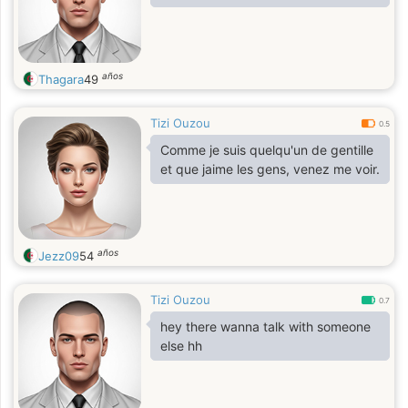
años
Thagara
49
Tizi Ouzou
0.5
Comme je suis quelqu'un de gentille
et que jaime les gens, venez me voir.
años
Jezz09
54
Tizi Ouzou
0.7
hey there wanna talk with someone
else hh