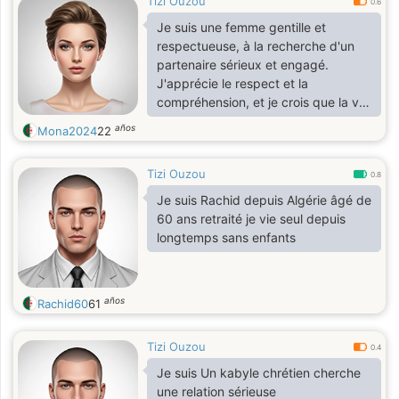
Tizi Ouzou
0.6
Je suis une femme gentille et
respectueuse, à la recherche d'un
partenaire sérieux et engagé.
J'apprécie le respect et la
compréhension, et je crois que la vie
conjugale est fondée sur l'affection
años
Mona2024
22
et la compassion. J'aime la famille et
j'attache une grande importance aux
Tizi Ouzou
valeurs et à la morale.
0.8
Je suis Rachid depuis Algérie âgé de
60 ans retraité je vie seul depuis
longtemps sans enfants
años
Rachid60
61
Tizi Ouzou
0.4
Je suis Un kabyle chrétien cherche
une relation sérieuse