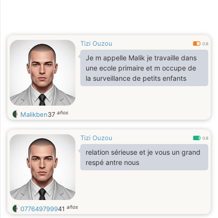
Tizi Ouzou
0.6
Je m appelle Malik je travaille dans
une ecole primaire et m occupe de
la surveillance de petits enfants
años
Malikben
37
Tizi Ouzou
0.8
relation sérieuse et je vous un grand
respé antre nous
años
0776497999
41