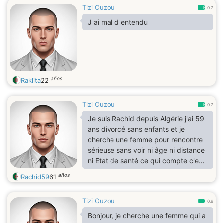
Tizi Ouzou
0.7
J ai mal d entendu
años
Raklita
22
Tizi Ouzou
0.7
Je suis Rachid depuis Algérie j'ai 59
ans divorcé sans enfants et je
cherche une femme pour rencontre
sérieuse sans voir ni âge ni distance
ni Etat de santé ce qui compte c'est
notre amour ensemble
años
Rachid59
61
Tizi Ouzou
0.9
Bonjour, je cherche une femme qui a