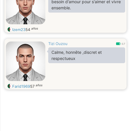
besoin d'amour pour s'aimer et vivre
ensemble.
años
Izem23
54
Tizi Ouzou
0.7
Calme, honnête ,discret et
respectueux
años
Farid1969
57