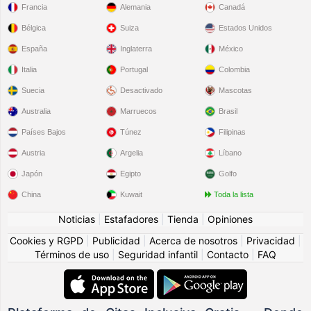
Francia
Alemania
Canadá
Bélgica
Suiza
Estados Unidos
España
Inglaterra
México
Italia
Portugal
Colombia
Suecia
Desactivado
Mascotas
Australia
Marruecos
Brasil
Países Bajos
Túnez
Filipinas
Austria
Argelia
Líbano
Japón
Egipto
Golfo
China
Kuwait
Toda la lista
Noticias
|
Estafadores
|
Tienda
|
Opiniones
Cookies y RGPD
|
Publicidad
|
Acerca de nosotros
|
Privacidad
|
Términos de uso
|
Seguridad infantil
|
Contacto
|
FAQ