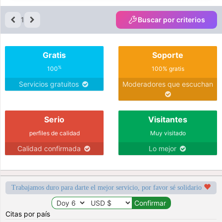
1
Buscar por criterios
Gratis
Soporte
%
100
100% gratis
Servicios gratuitos
Moderadores que escuchan
Serio
Visitantes
perfiles de calidad
Muy visitado
Calidad confirmada
Lo mejor
Trabajamos duro para darte el mejor servicio, por favor sé solidario
Citas por país