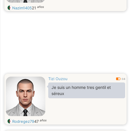
años
Nazim1405
21
Tizi Ouzou
0.6
Je suis un homme tres gentil et
séreux
años
Rodregez79
47