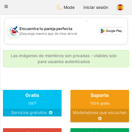
Handi Space
Toggle
Mode
Iniciar sesión
navigation
💖
Encuentra tu pareja perfecta
¡Descarga nuestra app de citas ahora!
💖
💕
💕
Las imágenes de miembros son privadas - visibles solo
para usuarios autenticados
Gratis
Soporte
%
100
100% gratis
Servicios gratuitos
Moderadores que escuchan