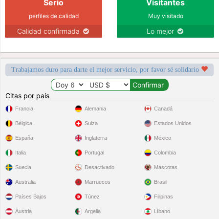
Serio
Visitantes
perfiles de calidad
Muy visitado
Calidad confirmada
Lo mejor
Trabajamos duro para darte el mejor servicio, por favor sé solidario
Citas por país
Francia
Alemania
Canadá
Bélgica
Suiza
Estados Unidos
España
Inglaterra
México
Italia
Portugal
Colombia
Suecia
Desactivado
Mascotas
Australia
Marruecos
Brasil
Países Bajos
Túnez
Filipinas
Austria
Argelia
Líbano