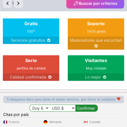
1
Buscar por criterios
Gratis
Soporte
%
100
100% gratis
Servicios gratuitos
Moderadores que escuchan
Serio
Visitantes
perfiles de calidad
Muy visitado
Calidad confirmada
Lo mejor
Trabajamos duro para darte el mejor servicio, por favor sé solidario
Citas por país
Francia
Alemania
Canadá