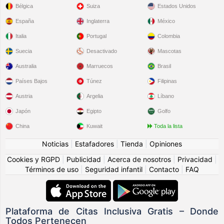
Bélgica
Suiza
Estados Unidos
España
Inglaterra
México
Italia
Portugal
Colombia
Suecia
Desactivado
Mascotas
Australia
Marruecos
Brasil
Países Bajos
Túnez
Filipinas
Austria
Argelia
Líbano
Japón
Egipto
Golfo
China
Kuwait
Toda la lista
Noticias
|
Estafadores
|
Tienda
|
Opiniones
Cookies y RGPD
|
Publicidad
|
Acerca de nosotros
|
Privacidad
|
Términos de uso
|
Seguridad infantil
|
Contacto
|
FAQ
Plataforma de Citas Inclusiva Gratis – Donde
Todos Pertenecen