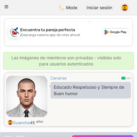
Handi Space
Toggle
Mode
Iniciar sesión
navigation
💖
Encuentra tu pareja perfecta
¡Descarga nuestra app de citas ahora!
💖
💕
💕
Las imágenes de miembros son privadas - visibles solo
para usuarios autenticados
Canarias
0.7
Educado Respetuoso y Siempre de
Buen humor
años
Guanche
45