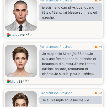
Fianarantsoa Province
0.3
je suis handicap physique. quand
j'étais 12ans, j'ai blessé sur ma pied
gauche.
años
Henriot
26
Fianarantsoa Province
0.5
Je m'appelle Miora j'ai 36 ans.Je
suis une femme tendre, honnête et
beaucoup d'humour.J'aime l sport,
cuisine, ballade, restaurant et
cinéma.Je suis ici pour du sérieux.
años
Miora
38
Fianarantsoa Province
0.5
Je suis simple et j aime ma vie