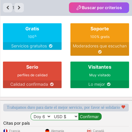
1
Buscar por criterios
Gratis
Soporte
%
100
100% gratis
Servicios gratuitos
Moderadores que escuchan
Serio
Visitantes
perfiles de calidad
Muy visitado
Calidad confirmada
Lo mejor
Trabajamos duro para darte el mejor servicio, por favor sé solidario
Citas por país
Francia
Alemania
Canadá