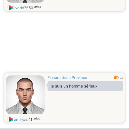
años
Rivodd75
50
Fianarantsoa Province
0.3
je suis un homme sérieux
años
Landryas
41