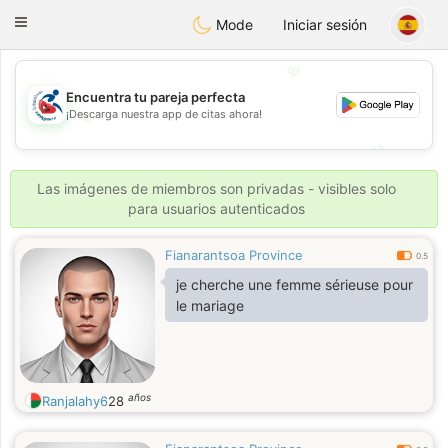
Handi Space
Toggle
Mode
Iniciar sesión
navigation
💖
Encuentra tu pareja perfecta
¡Descarga nuestra app de citas ahora!
💖
💕
💕
Las imágenes de miembros son privadas - visibles solo
para usuarios autenticados
Fianarantsoa Province
0.5
je cherche une femme sérieuse pour
le mariage
años
Ranjalahy6
28