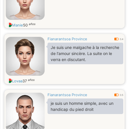
años
Manie
50
Fianarantsoa Province
0.4
Je suis une malgache à la recherche
de l'amour sincère. La suite on le
verra en discutant.
años
Lovaa
37
Fianarantsoa Province
0.5
je suis un homme simple, avec un
handicap du pied droit