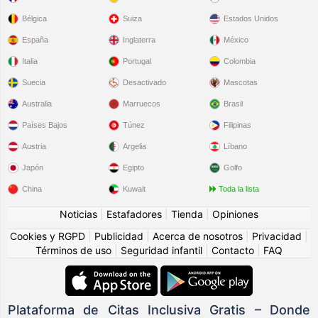
Bélgica
Suiza
Estados Unidos
España
Inglaterra
México
Italia
Portugal
Colombia
Suecia
Desactivado
Mascotas
Australia
Marruecos
Brasil
Países Bajos
Túnez
Filipinas
Austria
Argelia
Líbano
Japón
Egipto
Golfo
China
Kuwait
Toda la lista
Noticias
|
Estafadores
|
Tienda
|
Opiniones
Cookies y RGPD
|
Publicidad
|
Acerca de nosotros
|
Privacidad
|
Términos de uso
|
Seguridad infantil
|
Contacto
|
FAQ
Plataforma de Citas Inclusiva Gratis – Donde