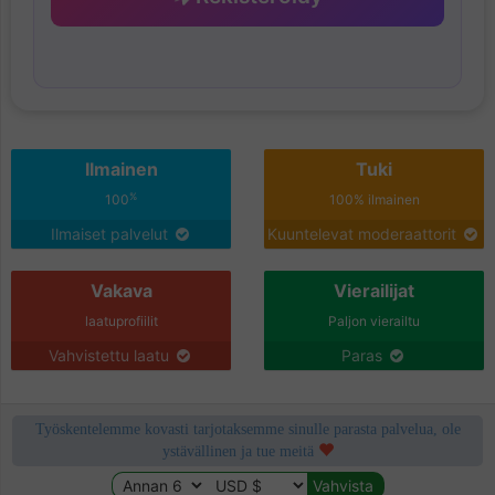
Ilmainen
Tuki
%
100
100% ilmainen
Ilmaiset palvelut
Kuuntelevat moderaattorit
Vakava
Vierailijat
laatuprofiilit
Paljon vierailtu
Vahvistettu laatu
Paras
Työskentelemme kovasti tarjotaksemme sinulle parasta palvelua, ole
ystävällinen ja tue meitä