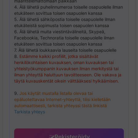
määrittelemättömään paikkaan
4. Älä lähetä puhelinnumeroa toiselle osapuolelle ilman
etukäteen sovittua toisen osapuolen kanssa
5. Älä lähetä sähköpostia toiselle osapuolelle ilman
etukäteistä sopimusta toisen osapuolen kanssa
6. Älä lähetä muita viestintävälineitä, Skypeä,
Facebookia, Technoratia toiselle osapuolelle ilman
etukäteen sovittua toisen osapuolen kanssa
7. Älä lähetä loukkaavia lauseita toiselle osapuolelle
8.
Estämme kaikki profiilit, jotka sisältävät
henkilökohtaisen kuvauksen, oman kuvauksen tai
yhteistyökumppanin kuvauksen ilman merkitystä tai
ilman yhteyttä haluttuun tavoitteeseen. Ole vakava ja
täytä kuvauskentät oikein välttääksesi hylkäämisen.
9.
Jos käytät mustalla listalla olevaa tai
epäluotettavaa Internet-yhteyttä, tilisi kielletään
automaattisesti, tarkista yhteyssi tästä linkistä
Tarkista yhteys
Rekisteröidy