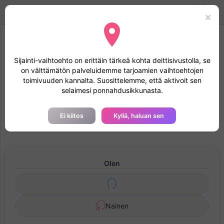
Handi Space
Toggle
Mode
Kirjaudu sisään
×
navigation
Suosittelemme, että hyväksyt maantieteellisen
Sijainti-vaihtoehto on erittäin tärkeä kohta deittisivustolla, se
sijainnin
on välttämätön palveluidemme tarjoamien vaihtoehtojen
Suostumalla maantieteelliseen sijaintiin tiedostosi tutkitaan
toimivuuden kannalta. Suosittelemme, että aktivoit sen
nopeammin ja profiilisi saa muiden jäsenten luottamuksen
selaimesi ponnahdusikkunasta.
Ilmainen Rekisteröityminen - Osallistava
Ei kiitos
Kyllä, haluan sen
Vammaisyhteisö
Olen
Nainen