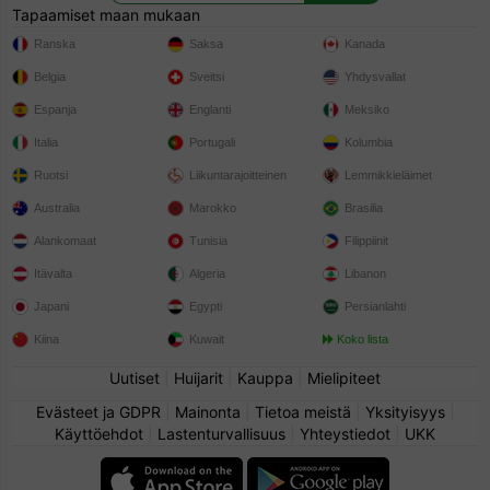
Tapaamiset maan mukaan
Ranska
Saksa
Kanada
Belgia
Sveitsi
Yhdysvallat
Espanja
Englanti
Meksiko
Italia
Portugali
Kolumbia
Ruotsi
Liikuntarajoitteinen
Lemmikkieläimet
Australia
Marokko
Brasilia
Alankomaat
Tunisia
Filippiinit
Itävalta
Algeria
Libanon
Japani
Egypti
Persianlahti
Kiina
Kuwait
Koko lista
Uutiset
|
Huijarit
|
Kauppa
|
Mielipiteet
Evästeet ja GDPR
|
Mainonta
|
Tietoa meistä
|
Yksityisyys
|
Käyttöehdot
|
Lastenturvallisuus
|
Yhteystiedot
|
UKK