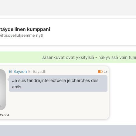
täydellinen kumppani
eittisovelluksemme nyt!
💖
💕
Jäsenkuvat ovat yksityisiä - näkyvissä vain tunni
El Bayadh
El Bayadh
0.6
Je suis tendre,intellectuelle je cherches des
amis
 vanha