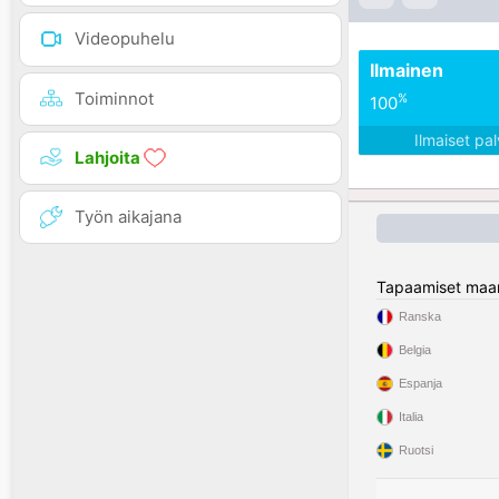
Videopuhelu
Ilmainen
Toiminnot
%
100
Ilmaiset pa
Lahjoita
Työn aikajana
Tapaamiset maa
Ranska
Belgia
Espanja
Italia
Ruotsi