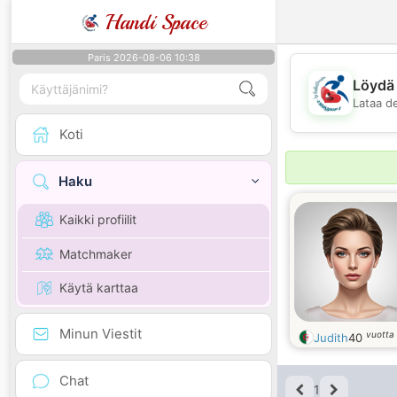
Handi Space
Paris 2026-08-06 10:38
Löydä 
Lataa d
Koti
Haku
Kaikki profiilit
Matchmaker
Käytä karttaa
Minun Viestit
vuotta
Judith
40
Chat
1