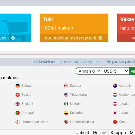
Tuki
Vakav
100% ilmainen
laatupro
lvelut
Kuuntelevat moderaattorit
V
Työskentelemme kovasti tarjotaksemme sinulle parasta palvelu
n mukaan
Saksa
Kanada
Australia
Sveitsi
Yhdysvallat
Alankomaa
Englanti
Meksiko
Itävalta
Portugali
Kolumbia
Japani
Liikuntarajoitteinen
Lemmikkieläimet
Kiina
Uutiset
|
Huijarit
|
Kauppa
|
Mi