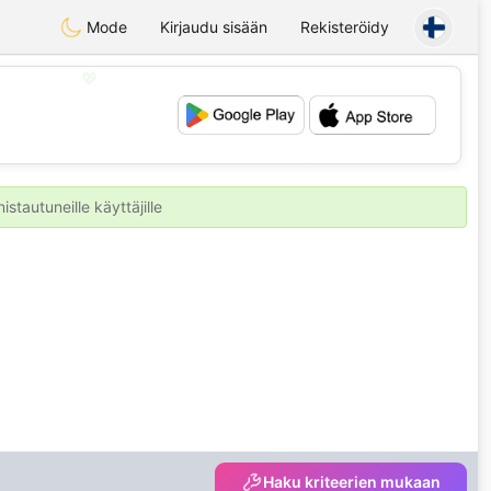
Mode
Kirjaudu sisään
Rekisteröidy
💖
💕
stautuneille käyttäjille
Haku kriteerien mukaan