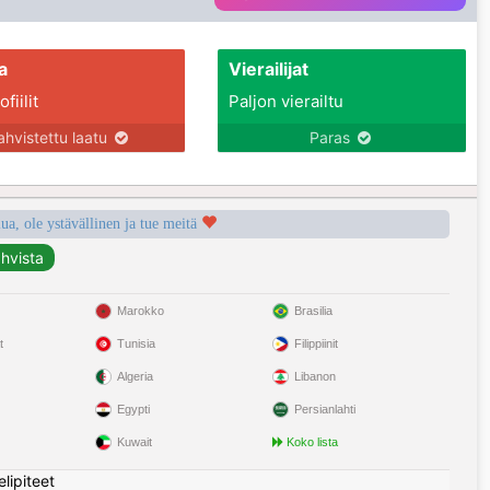
a
Vierailijat
fiilit
Paljon vierailtu
ahvistettu laatu
Paras
a, ole ystävällinen ja tue meitä
Marokko
Brasilia
t
Tunisia
Filippiinit
Algeria
Libanon
Egypti
Persianlahti
Kuwait
Koko lista
elipiteet