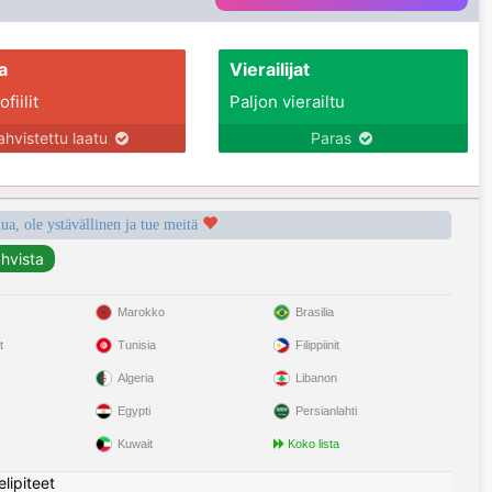
a
Vierailijat
fiilit
Paljon vierailtu
ahvistettu laatu
Paras
a, ole ystävällinen ja tue meitä
Marokko
Brasilia
t
Tunisia
Filippiinit
Algeria
Libanon
Egypti
Persianlahti
Kuwait
Koko lista
elipiteet