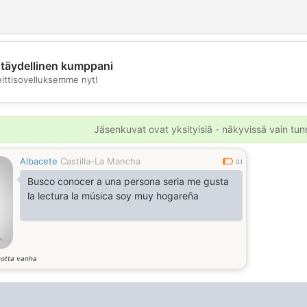
täydellinen kumppani
eittisovelluksemme nyt!
💖
💕
Jäsenkuvat ovat yksityisiä - näkyvissä vain tunni
Albacete
Castilla-La Mancha
0.1
Busco conocer a una persona seria me gusta
la lectura la música soy muy hogareña
otta vanha