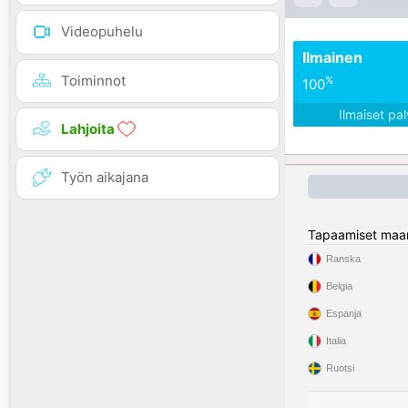
Videopuhelu
Ilmainen
Toiminnot
%
100
Ilmaiset pa
Lahjoita
Työn aikajana
Tapaamiset maa
Ranska
Belgia
Espanja
Italia
Ruotsi