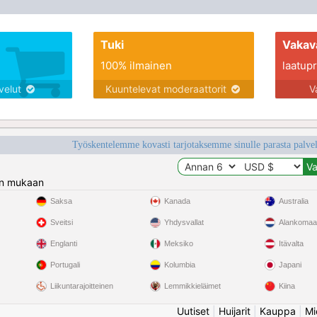
Tuki
Vakav
100% ilmainen
laatupro
lvelut
Kuuntelevat moderaattorit
V
Työskentelemme kovasti tarjotaksemme sinulle parasta palvelu
n mukaan
Saksa
Kanada
Australia
Sveitsi
Yhdysvallat
Alankomaa
Englanti
Meksiko
Itävalta
Portugali
Kolumbia
Japani
Liikuntarajoitteinen
Lemmikkieläimet
Kiina
Uutiset
|
Huijarit
|
Kauppa
|
Mi