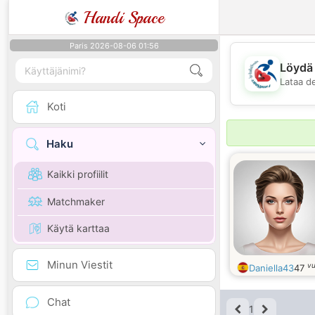
Handi Space
Paris 2026-08-06 01:56
Löydä 
Lataa d
Koti
Haku
Kaikki profiilit
Matchmaker
Käytä karttaa
Minun Viestit
vu
Daniella43
47
Chat
1