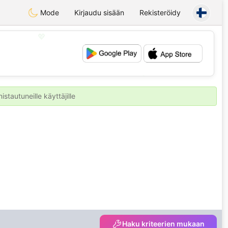
Mode
Kirjaudu sisään
Rekisteröidy
💖
💕
stautuneille käyttäjille
Haku kriteerien mukaan