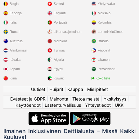
Belgia
Sveitsi
Yhdysvallat
Espanja
Englanti
Meksiko
Italia
Portugali
Kolumbia
Ruotsi
Liikuntarajoitteinen
Lemmikkieläimet
Australia
Marokko
Brasilia
Alankomaat
Tunisia
Filippiinit
Itävalta
Algeria
Libanon
Japani
Egypti
Persianlahti
Kiina
Kuwait
Koko lista
Uutiset
|
Huijarit
|
Kauppa
|
Mielipiteet
Evästeet ja GDPR
|
Mainonta
|
Tietoa meistä
|
Yksityisyys
|
Käyttöehdot
|
Lastenturvallisuus
|
Yhteystiedot
|
UKK
Ilmainen Inklusiivinen Deittialusta – Missä Kaikki
Kuuluvat