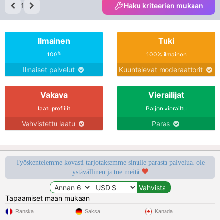
1
Haku kriteerien mukaan
Ilmainen
Tuki
%
100
100% ilmainen
Ilmaiset palvelut
Kuuntelevat moderaattorit
Vakava
Vierailijat
laatuprofiilit
Paljon vierailtu
Vahvistettu laatu
Paras
Työskentelemme kovasti tarjotaksemme sinulle parasta palvelua, ole
ystävällinen ja tue meitä
Tapaamiset maan mukaan
Ranska
Saksa
Kanada