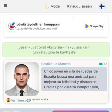
Handi Space
Toggle
Mode
Kirjaudu sisään
navigation
💖
Löydä täydellinen kumppani
Lataa deittisovelluksemme nyt!
💖
💕
💕
Jäsenkuvat ovat yksityisiä - näkyvissä vain
tunnistautuneille käyttäjille
Castilla-La Mancha
0.7
Chico joven en silla de ruedas de
España busca una amistad para
mejorar su felicidad y distraerse.
Gracias por vuestra comprensión,
vuotta vanha
Ferminesp
26