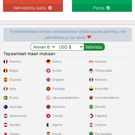
Vahvistettu laatu
Paras
Työskentelemme kovasti tarjotaksemme sinulle parasta palvelua, ole
ystävällinen ja tue meitä
Tapaamiset maan mukaan
Ranska
Saksa
Kanada
Belgia
Sveitsi
Yhdysvallat
Espanja
Englanti
Meksiko
Italia
Portugali
Kolumbia
Ruotsi
Liikuntarajoitteinen
Lemmikkieläimet
Australia
Marokko
Brasilia
Alankomaat
Tunisia
Filippiinit
Itävalta
Algeria
Libanon
Japani
Egypti
Persianlahti