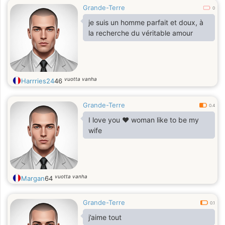
Grande-Terre
0
je suis un homme parfait et doux, à
la recherche du véritable amour
vuotta vanha
Harrries24
46
Grande-Terre
0.4
I love you ❤️ woman like to be my
wife
vuotta vanha
Margan
64
Grande-Terre
0.1
j’aime tout