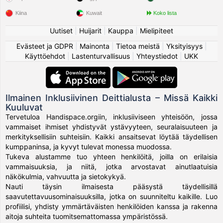
Kiina
Kuwait
Koko lista
Uutiset
|
Huijarit
|
Kauppa
|
Mielipiteet
Evästeet ja GDPR
|
Mainonta
|
Tietoa meistä
|
Yksityisyys
|
Käyttöehdot
|
Lastenturvallisuus
|
Yhteystiedot
|
UKK
Ilmainen Inklusiivinen Deittialusta – Missä Kaikki
Kuuluvat
Tervetuloa Handispace.orgiin, inklusiiviseen yhteisöön, jossa
vammaiset ihmiset yhdistyvät ystävyyteen, seuralaisuuteen ja
merkityksellisiin suhteisiin. Kaikki ansaitsevat löytää täydellisen
kumppaninsa, ja kyvyt tulevat monessa muodossa.
Tukeva alustamme tuo yhteen henkilöitä, joilla on erilaisia
vammaisuuksia, ja niitä, jotka arvostavat ainutlaatuisia
näkökulmia, vahvuutta ja sietokykyä.
Nauti täysin ilmaisesta pääsystä täydellisillä
saavutettavuusominaisuuksilla, jotka on suunniteltu kaikille. Luo
profiilisi, yhdisty ymmärtäväisten henkilöiden kanssa ja rakenna
aitoja suhteita tuomitsemattomassa ympäristössä.