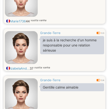
vuotta vanha
Marie1736
44
Grande-Terre
0.3
je suis à la recherche d'un homme
responsable pour une relation
sérieuse
vuotta vanha
IzabelaAnd...
37
Grande-Terre
0.4
Gentille calme aimable