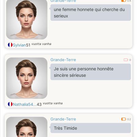
Grande-Terre
0.4
une femme honnete qui cherche du
serieux
vuotta vanha
Sylvian
51
Grande-Terre
0
Je suis une personne honnête
sincère sérieuse
vuotta vanha
Nathalia54...
43
Grande-Terre
0.2
Très Timide