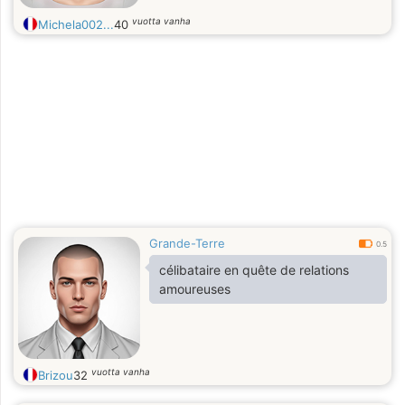
vuotta vanha
Michela002...
40
Grande-Terre
0.5
célibataire en quête de relations
amoureuses
vuotta vanha
Brizou
32