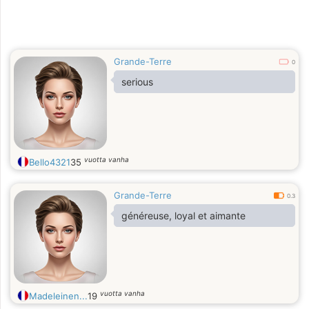
Grande-Terre
0
serious
vuotta vanha
Bello4321
35
Grande-Terre
0.3
généreuse, loyal et aimante
vuotta vanha
Madeleinen...
19