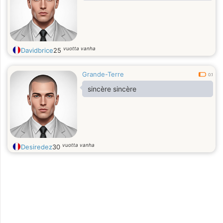
vuotta vanha
Davidbrice
25
Grande-Terre
0.1
sincère sincère
vuotta vanha
Desiredez
30