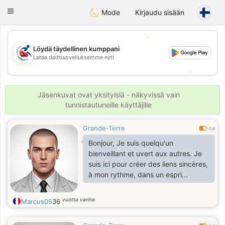
Handi Space
Toggle
Mode
Kirjaudu sisään
navigation
💖
Löydä täydellinen kumppani
💖
Lataa deittisovelluksemme nyt!
💕
💕
Jäsenkuvat ovat yksityisiä - näkyvissä vain
tunnistautuneille käyttäjille
Grande-Terre
0.4
Bonjour, Je suis quelqu'un
bienveillant et uvert aux autres. Je
suis ici pour créer des liens sincères,
à mon rythme, dans un espri...
vuotta vanha
Marcus05
36