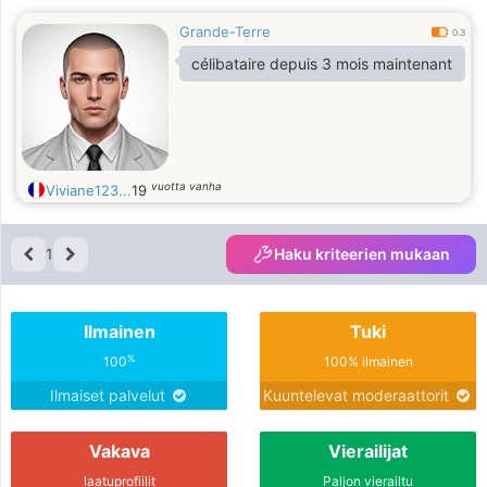
Grande-Terre
0.3
célibataire depuis 3 mois maintenant
vuotta vanha
Viviane123...
19
1
Haku kriteerien mukaan
Ilmainen
Tuki
%
100
100% ilmainen
Ilmaiset palvelut
Kuuntelevat moderaattorit
Vakava
Vierailijat
laatuprofiilit
Paljon vierailtu