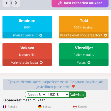
1
Haku kriteerien mukaan
Ilmainen
Tuki
%
100
100% ilmainen
Ilmaiset palvelut
Kuuntelevat moderaattorit
Vakava
Vierailijat
laatuprofiilit
Paljon vierailtu
Vahvistettu laatu
Paras
Työskentelemme kovasti tarjotaksemme sinulle parasta palvelua, ole
ystävällinen ja tue meitä
Tapaamiset maan mukaan
Ranska
Saksa
Kanada