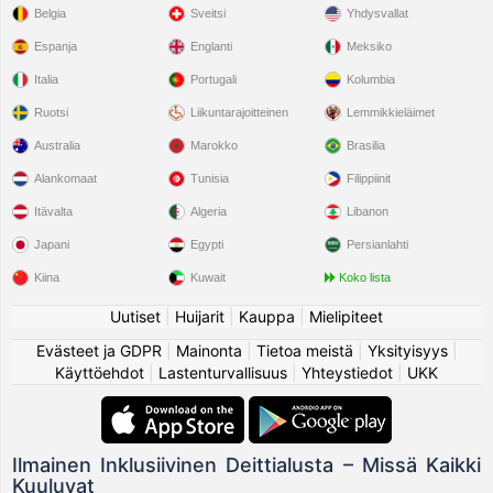
Belgia
Sveitsi
Yhdysvallat
Espanja
Englanti
Meksiko
Italia
Portugali
Kolumbia
Ruotsi
Liikuntarajoitteinen
Lemmikkieläimet
Australia
Marokko
Brasilia
Alankomaat
Tunisia
Filippiinit
Itävalta
Algeria
Libanon
Japani
Egypti
Persianlahti
Kiina
Kuwait
Koko lista
Uutiset
|
Huijarit
|
Kauppa
|
Mielipiteet
Evästeet ja GDPR
|
Mainonta
|
Tietoa meistä
|
Yksityisyys
|
Käyttöehdot
|
Lastenturvallisuus
|
Yhteystiedot
|
UKK
Ilmainen Inklusiivinen Deittialusta – Missä Kaikki
Kuuluvat