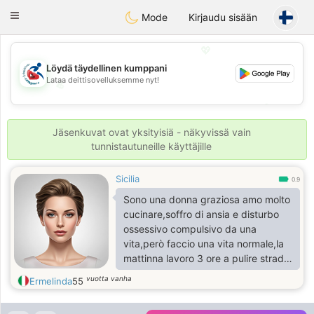
Handi Space
Toggle
Mode
Kirjaudu sisään
navigation
💖
Löydä täydellinen kumppani
Lataa deittisovelluksemme nyt!
💖
💕
💕
Jäsenkuvat ovat yksityisiä - näkyvissä vain
tunnistautuneille käyttäjille
Sicilia
0.9
Sono una donna graziosa amo molto
cucinare,soffro di ansia e disturbo
ossessivo compulsivo da una
vita,però faccio una vita normale,la
mattinna lavoro 3 ore a pulire strade
in più percepisco un assegno di
vuotta vanha
Ermelinda
55
invalidità civile.