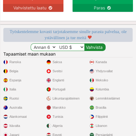
Vahvistettu laatu
Paras
Työskentelemme kovasti tarjotaksemme sinulle parasta palvelua, ole
ystävällinen ja tue meitä
Tapaamiset maan mukaan
Ranska
Saksa
Kanada
Belgia
Sveitsi
Yhdysvallat
Espanja
Englanti
Meksiko
Italia
Portugali
Kolumbia
Ruotsi
Liikuntarajoitteinen
Lemmikkieläimet
Australia
Marokko
Brasilia
Alankomaat
Tunisia
Filippiinit
Itävalta
Algeria
Libanon
Japani
Egypti
Persianlahti