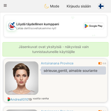
Handi Space
Toggle
Mode
Kirjaudu sisään
navigation
💖
Löydä täydellinen kumppani
💖
Lataa deittisovelluksemme nyt!
💕
💕
Jäsenkuvat ovat yksityisiä - näkyvissä vain
tunnistautuneille käyttäjille
Antsiranana Province
0.5
sérieuse,gentil, aimable souriante
vuotta vanha
Andrea1010
19