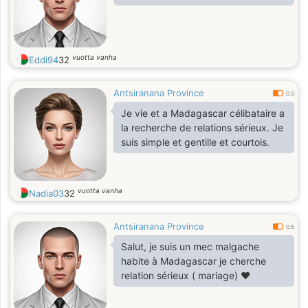
vuotta vanha
Eddi94
32
Antsiranana Province
0.5
Je vie et a Madagascar célibataire a
la recherche de relations sérieux. Je
suis simple et gentille et courtois.
vuotta vanha
Nadia03
32
Antsiranana Province
0.5
Salut, je suis un mec malgache
habite à Madagascar je cherche
relation sérieux ( mariage) ❤️