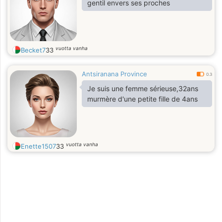
gentil envers ses proches
vuotta vanha
Becket7
33
Antsiranana Province
0.3
Je suis une femme sérieuse,32ans
murmère d'une petite fille de 4ans
vuotta vanha
Enette1507
33