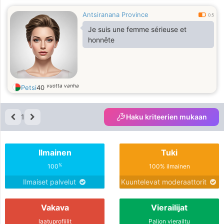
Antsiranana Province
0.5
Je suis une femme sérieuse et
honnête
vuotta vanha
Petsi
40
1
Haku kriteerien mukaan
Ilmainen
Tuki
%
100
100% ilmainen
Ilmaiset palvelut
Kuuntelevat moderaattorit
Vakava
Vierailijat
laatuprofiilit
Paljon vierailtu