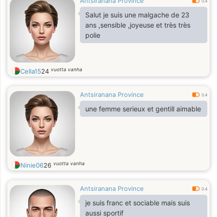
Antsiranana Province
0.4
Salut je suis une malgache de 23
ans ,sensible ,joyeuse et très très
polie
vuotta vanha
Cella15
24
Antsiranana Province
0.4
une femme serieux et gentill aimable
vuotta vanha
Ninie06
26
Antsiranana Province
0.4
je suis franc et sociable mais suis
aussi sportif