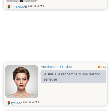
vuotta vanha
Alex203
25
Antsiranana Province
0.5
je suis a la recherche d une relation
serieuse
vuotta vanha
Tycia
32