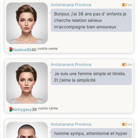
Antsiranana Province
0.5
Bonjour, j'ai 38 ans pas d' enfants je
cherche relation sérieux
m'accompagne bien amoureux
vuotta vanha
Nadine86
40
Antsiranana Province
0.5
Je suis une femme simple et timide.
Et j'aime la simplicité
vuotta vanha
Kettygasy
39
Antsiranana Province
0.4
homme sympa, attentionné et hyper