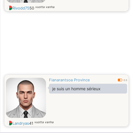
vuotta vanha
Rivodd75
50
Fianarantsoa Province
0.3
je suis un homme sérieux
vuotta vanha
Landryas
41