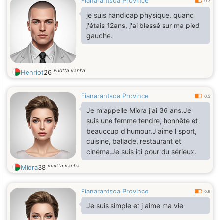
Fianarantsoa Province
0.3
je suis handicap physique. quand
j'étais 12ans, j'ai blessé sur ma pied
gauche.
vuotta vanha
Henriot
26
Fianarantsoa Province
0.5
Je m'appelle Miora j'ai 36 ans.Je
suis une femme tendre, honnête et
beaucoup d'humour.J'aime l sport,
cuisine, ballade, restaurant et
cinéma.Je suis ici pour du sérieux.
vuotta vanha
Miora
38
Fianarantsoa Province
0.5
Je suis simple et j aime ma vie