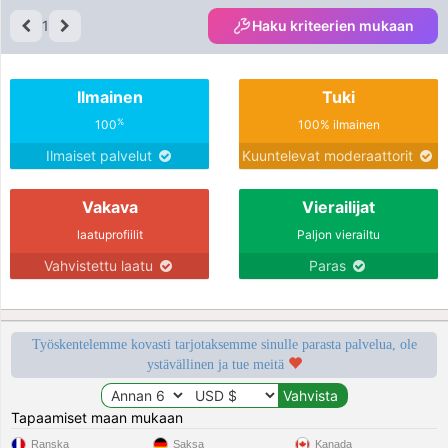
1
Haku kriteerien mukaan
Ilmainen
Tuki
%
100
100% ilmainen
Ilmaiset palvelut
Kuuntelevat moderaattorit
Vakava
Vierailijat
laatuprofiilit
Paljon vierailtu
Vahvistettu laatu
Paras
Työskentelemme kovasti tarjotaksemme sinulle parasta palvelua, ole
ystävällinen ja tue meitä
Tapaamiset maan mukaan
Ranska
Saksa
Kanada