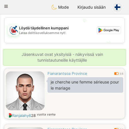
Handi Space
Toggle
Mode
Kirjaudu sisään
navigation
💖
Löydä täydellinen kumppani
💖
Lataa deittisovelluksemme nyt!
💕
💕
Jäsenkuvat ovat yksityisiä - näkyvissä vain
tunnistautuneille käyttäjille
Fianarantsoa Province
0.5
je cherche une femme sérieuse pour
le mariage
vuotta vanha
Ranjalahy6
28