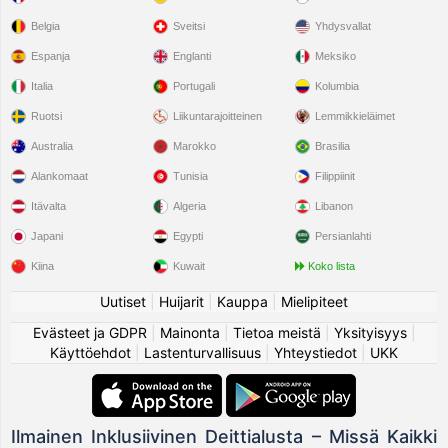
Belgia
Sveitsi
Yhdysvallat
Espanja
Englanti
Meksiko
Italia
Portugali
Kolumbia
Ruotsi
Liikuntarajoitteinen
Lemmikkieläimet
Australia
Marokko
Brasilia
Alankomaat
Tunisia
Filippiinit
Itävalta
Algeria
Libanon
Japani
Egypti
Persianlahti
Kiina
Kuwait
Koko lista
Uutiset
|
Huijarit
|
Kauppa
|
Mielipiteet
Evästeet ja GDPR
|
Mainonta
|
Tietoa meistä
|
Yksityisyys
|
Käyttöehdot
|
Lastenturvallisuus
|
Yhteystiedot
|
UKK
Ilmainen Inklusiivinen Deittialusta – Missä Kaikki