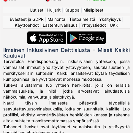
Uutiset
|
Huijarit
|
Kauppa
|
Mielipiteet
Evästeet ja GDPR
|
Mainonta
|
Tietoa meistä
|
Yksityisyys
|
Käyttöehdot
|
Lastenturvallisuus
|
Yhteystiedot
|
UKK
Ilmainen Inklusiivinen Deittialusta – Missä Kaikki
Kuuluvat
Tervetuloa Handispace.orgiin, inklusiiviseen yhteisöön, jossa
vammaiset ihmiset yhdistyvät ystävyyteen, seuralaisuuteen ja
merkityksellisiin suhteisiin. Kaikki ansaitsevat löytää täydellisen
kumppaninsa, ja kyvyt tulevat monessa muodossa.
Tukeva alustamme tuo yhteen henkilöitä, joilla on erilaisia
vammaisuuksia, ja niitä, jotka arvostavat ainutlaatuisia
näkökulmia, vahvuutta ja sietokykyä.
Nauti täysin ilmaisesta pääsystä täydellisillä
saavutettavuusominaisuuksilla, jotka on suunniteltu kaikille. Luo
profiilisi, yhdisty ymmärtäväisten henkilöiden kanssa ja rakenna
aitoja suhteita tuomitsemattomassa ympäristössä.
Tuhannet ihmiset ovat löytäneet seuralaisuutta ja ystävyyttä
huolehtivan yhteisömme kautta.