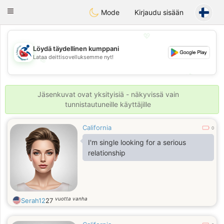
Handi Space
Toggle
Mode
Kirjaudu sisään
navigation
💖
Löydä täydellinen kumppani
Lataa deittisovelluksemme nyt!
💖
💕
💕
Jäsenkuvat ovat yksityisiä - näkyvissä vain
tunnistautuneille käyttäjille
California
0
I'm single looking for a serious
relationship
vuotta vanha
Serah12
27