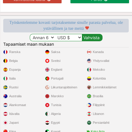
Työskentelemme kovasti tarjotaksemme sinulle parasta palvelua, ole
ystävällinen ja tue meitä
Tapaamiset maan mukaan
Ranska
Saksa
Kanada
Belgia
Sveitsi
Yhdysvallat
Espanja
Englanti
Meksiko
Italia
Portugali
Kolumbia
Ruotsi
Liikuntarajoitteinen
Lemmikkieläimet
Australia
Marokko
Brasilia
Alankomaat
Tunisia
Filippiinit
Itävalta
Algeria
Libanon
Japani
Egypti
Persianlahti
Kiina
Kuwait
Koko lista