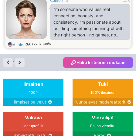
California
0
i’m someone who values real
connection, honesty, and
consistency. i’m passionate about
building something meaningful with
the right person—no games, no
confusion, just two people who
vuotta vanha
Ashlee
36
genuinely want each other and are
willing to grow together.
1
Haku kriteerien mukaan
Ilmainen
Tuki
%
100
100% ilmainen
Ilmaiset palvelut
Kuuntelevat moderaattorit
Vakava
Vierailijat
laatuprofiilit
Paljon vierailtu
Vahvistettu laatu
Paras